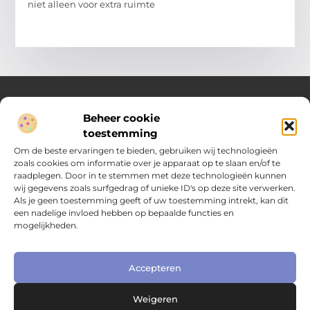
niet alleen voor extra ruimte
Beheer cookie
Over Compleet Zakelijk
toestemming
Praktische inzichten voor slimme beslissingen
Om de beste ervaringen te bieden, gebruiken wij technologieën
zoals cookies om informatie over je apparaat op te slaan en/of te
Laat je inspireren door diverse artikelen vol toepasbare tips,
raadplegen. Door in te stemmen met deze technologieën kunnen
heldere inzichten en frisse perspectieven. Alles wat je nodig
wij gegevens zoals surfgedrag of unieke ID's op deze site verwerken.
hebt om met vertrouwen en overzicht keuzes te maken in het
Als je geen toestemming geeft of uw toestemming intrekt, kan dit
dagelijks leven en werk.
een nadelige invloed hebben op bepaalde functies en
mogelijkheden.
Main Links
Nederlandse linkbuilding: hoe je jouw website naar het volgende niveau tilt
Extra geld verdienen: slimme manieren om jouw inkomen te vergroten
Online zichtbaarheid bedrijf vergroten: praktische gids voor kleine ondernemers
Accepteren
Bericht categorie
Weigeren