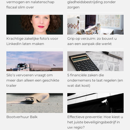
vermogen en nalatenschap
gladheidsbestrijding zonder
fiscaal slim over
zorgen
Krachtige zakelijke foto's voor
Grip op verzuim: zo bouwt u
LinkedIn laten maken
aan een aanpak die werkt
Silo’s vervoeren vraagt om
5 financiële zaken die
meer dan alleen een geschikte
ondernemers te laat regelen (en
trailer
wat dat kost)
Bootverhuur Balk
Effectieve preventie: Hoe kiest u
het juiste beveiligingsbedrijf in
uw regio?