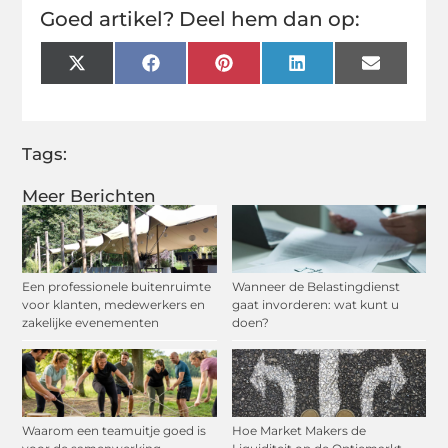
Goed artikel? Deel hem dan op:
X
Facebook
Pinterest
LinkedIn
Email
(Twitter)
Tags:
Meer Berichten
Een professionele buitenruimte
Wanneer de Belastingdienst
voor klanten, medewerkers en
gaat invorderen: wat kunt u
zakelijke evenementen
doen?
Waarom een teamuitje goed is
Hoe Market Makers de