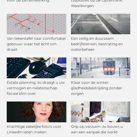
voor de samenwerking
Liquiditeit op de Optiemarkt
Waarborgen
Van tekentafel naar comfortabel
Een veilig en duurzaam
gebouw: waar het echt om
bedrijfsterrein: bestrating en
draait
waterbeheer
Estate planning: zo draagt u uw
Klaar voor de winter:
vermogen en nalatenschap
gladheidsbestrijding zonder
fiscaal slim over
zorgen
Krachtige zakelijke foto's voor
Grip op verzuim: zo bouwt u
LinkedIn laten maken
aan een aanpak die werkt