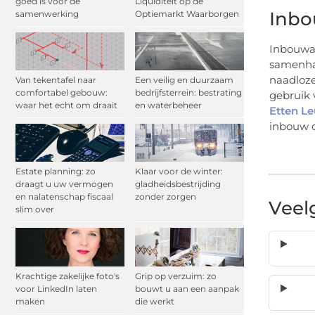
goed is voor de
Liquiditeit op de
Inbo
samenwerking
Optiemarkt Waarborgen
Inbouwap
samenhan
naadloze
Van tekentafel naar
Een veilig en duurzaam
comfortabel gebouw:
bedrijfsterrein: bestrating
gebruik 
waar het echt om draait
en waterbeheer
Etten Le
inbouw o
Estate planning: zo
Klaar voor de winter:
draagt u uw vermogen
gladheidsbestrijding
en nalatenschap fiscaal
zonder zorgen
Veel
slim over
Krachtige zakelijke foto's
Grip op verzuim: zo
voor LinkedIn laten
bouwt u aan een aanpak
maken
die werkt