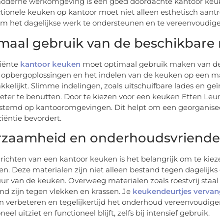
oderne werkomgeving is een goed doordachte kantoor keuken 
tionele keuken op kantoor moet niet alleen esthetisch aantre
m het dagelijkse werk te ondersteunen en te vereenvoudige
maal gebruik van de beschikbare
ciënte
kantoor keuken
moet optimaal gebruik maken van de 
e opbergoplossingen en het indelen van de keuken op een m
kelijkt. Slimme indelingen, zoals uitschuifbare lades en g
eter te benutten. Door te kiezen voor een keuken Etten Leur
estemd op kantooromgevingen. Dit helpt om een georganisee
ciëntie bevordert.
zaamheid en onderhoudsvriendeli
inrichten van een kantoor keuken is het belangrijk om te ki
en. Deze materialen zijn niet alleen bestand tegen dagelijks
ur van de keuken. Overweeg materialen zoals roestvrij staal
nd zijn tegen vlekken en krassen. Je
keukendeurtjes verva
n verbeteren en tegelijkertijd het onderhoud vereenvoudigen. 
neel uitziet en functioneel blijft, zelfs bij intensief gebruik.