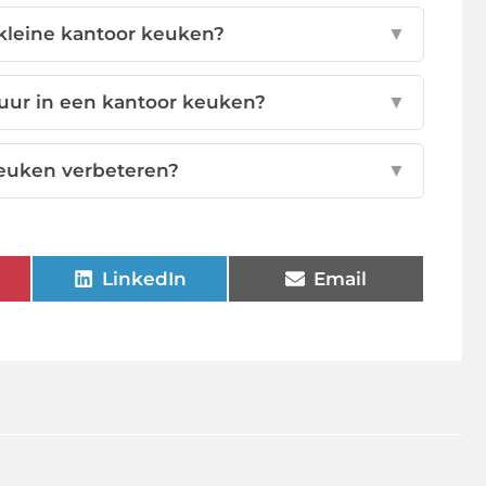
 kleine kantoor keuken?
▼
uur in een kantoor keuken?
▼
keuken verbeteren?
▼
LinkedIn
Email