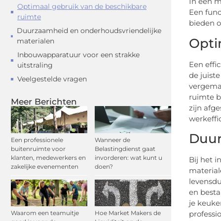
In een m
Optimaal gebruik van de beschikbare
Een func
ruimte
bieden o
Duurzaamheid en onderhoudsvriendelijke
Opti
materialen
Inbouwapparatuur voor een strakke
Een effi
uitstraling
de juist
Veelgestelde vragen
vergemak
ruimte b
Meer Berichten
zijn afg
werkeffi
Duur
Een professionele
Wanneer de
buitenruimte voor
Belastingdienst gaat
klanten, medewerkers en
invorderen: wat kunt u
Bij het 
zakelijke evenementen
doen?
material
levensdu
en besta
je keuke
Waarom een teamuitje
Hoe Market Makers de
professio