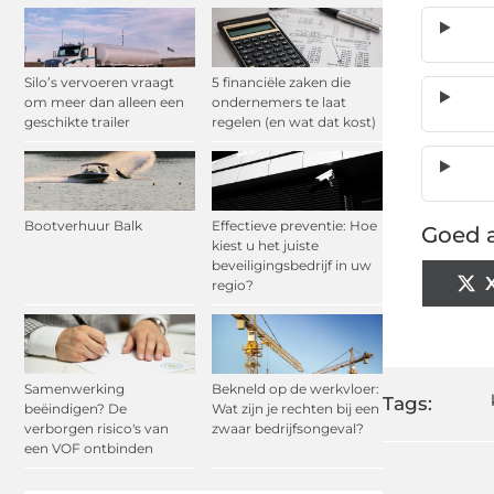
Silo’s vervoeren vraagt
5 financiële zaken die
om meer dan alleen een
ondernemers te laat
geschikte trailer
regelen (en wat dat kost)
Bootverhuur Balk
Effectieve preventie: Hoe
Goed a
kiest u het juiste
beveiligingsbedrijf in uw
regio?
Samenwerking
Bekneld op de werkvloer:
Tags:
beëindigen? De
Wat zijn je rechten bij een
verborgen risico's van
zwaar bedrijfsongeval?
een VOF ontbinden