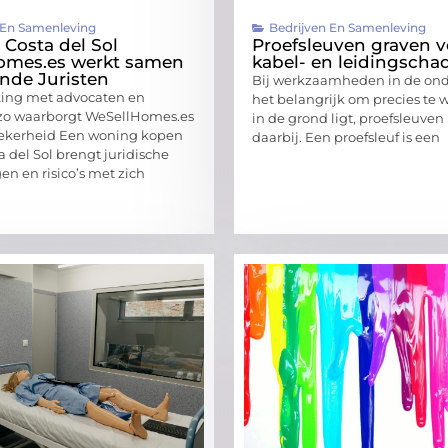
 En Samenleving
Bedrijven En Samenleving
 Costa del Sol
Proefsleuven graven 
omes.es werkt samen
kabel- en leidingscha
nde Juristen
Bij werkzaamheden in de ond
ng met advocaten en
het belangrijk om precies te 
 zo waarborgt WeSellHomes.es
in de grond ligt, proefsleuve
zekerheid Een woning kopen
daarbij. Een proefsleuf is een
 del Sol brengt juridische
en en risico’s met zich