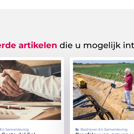
rde artikelen
die u mogelijk in
 En Samenleving
Bedrijven En Samenleving