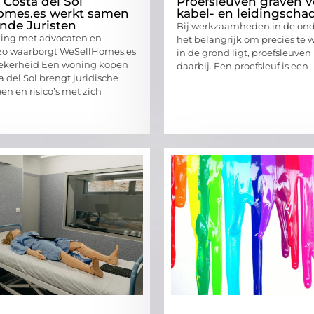
 Costa del Sol
Proefsleuven graven 
omes.es werkt samen
kabel- en leidingscha
nde Juristen
Bij werkzaamheden in de ond
ng met advocaten en
het belangrijk om precies te 
 zo waarborgt WeSellHomes.es
in de grond ligt, proefsleuve
zekerheid Een woning kopen
daarbij. Een proefsleuf is een
 del Sol brengt juridische
en en risico’s met zich