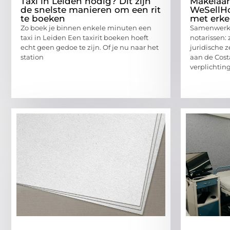
Taxi in Leiden nodig? Dit zijn
Makelaar
de snelste manieren om een rit
WeSellH
te boeken
met erke
Zo boek je binnen enkele minuten een
Samenwerki
taxi in Leiden Een taxirit boeken hoeft
notarissen:
echt geen gedoe te zijn. Of je nu naar het
juridische 
station
aan de Costa
verplichting