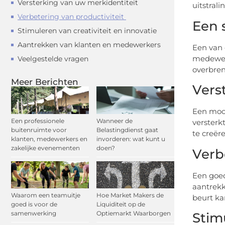
Versterking van uw merkidentiteit
uitstrali
Verbetering van productiviteit
Een 
Stimuleren van creativiteit en innovatie
Aantrekken van klanten en medewerkers
Een van 
medewerk
Veelgestelde vragen
overbren
Meer Berichten
Vers
Een mooi
Een professionele
Wanneer de
versterk
buitenruimte voor
Belastingdienst gaat
te creër
klanten, medewerkers en
invorderen: wat kunt u
zakelijke evenementen
doen?
Verb
Een goed
aantrekk
Waarom een teamuitje
Hoe Market Makers de
beurt ka
goed is voor de
Liquiditeit op de
samenwerking
Optiemarkt Waarborgen
Stim