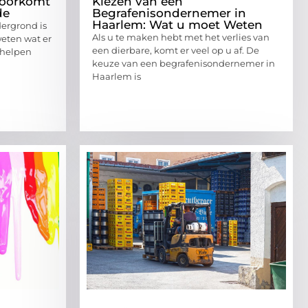
voorkomt
Kiezen van een
de
Begrafenisondernemer in
Haarlem: Wat u moet Weten
ergrond is
Als u te maken hebt met het verlies van
weten wat er
een dierbare, komt er veel op u af. De
n helpen
keuze van een begrafenisondernemer in
Haarlem is