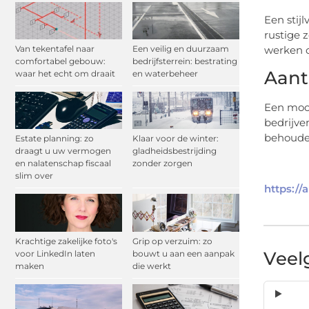
Een stij
rustige 
werken 
Van tekentafel naar
Een veilig en duurzaam
comfortabel gebouw:
bedrijfsterrein: bestrating
Aant
waar het echt om draait
en waterbeheer
Een mooi
bedrijve
behoude
Estate planning: zo
Klaar voor de winter:
draagt u uw vermogen
gladheidsbestrijding
en nalatenschap fiscaal
zonder zorgen
slim over
https:/
Krachtige zakelijke foto's
Grip op verzuim: zo
Veel
voor LinkedIn laten
bouwt u aan een aanpak
maken
die werkt