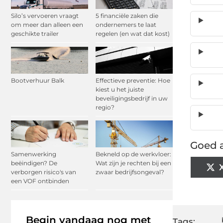
Silo’s vervoeren vraagt
5 financiële zaken die
om meer dan alleen een
ondernemers te laat
geschikte trailer
regelen (en wat dat kost)
Bootverhuur Balk
Effectieve preventie: Hoe
kiest u het juiste
beveiligingsbedrijf in uw
regio?
Goed a
Samenwerking
Bekneld op de werkvloer:
beëindigen? De
Wat zijn je rechten bij een
verborgen risico's van
zwaar bedrijfsongeval?
een VOF ontbinden
Begin vandaag nog met
Tags: