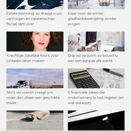
Estate planning: zo draagt u uw
Klaar voor de winter:
vermogen en nalatenschap
gladheidsbestrijding zonder
fiscaal slim over
zorgen
Krachtige zakelijke foto's voor
Grip op verzuim: zo bouwt u
LinkedIn laten maken
aan een aanpak die werkt
Silo’s vervoeren vraagt om
5 financiële zaken die
meer dan alleen een geschikte
ondernemers te laat regelen (en
trailer
wat dat kost)