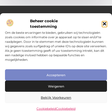
Beheer cookie
Over Compleet Zakelijk
toestemming
Praktische inzichten voor slimme beslissingen
Om de beste ervaringen te bieden, gebruiken wij technologieën
zoals cookies om informatie over je apparaat op te slaan en/of te
Laat je inspireren door diverse artikelen vol toepasbare tips,
raadplegen. Door in te stemmen met deze technologieën kunnen
heldere inzichten en frisse perspectieven. Alles wat je nodig
wij gegevens zoals surfgedrag of unieke ID's op deze site verwerken.
hebt om met vertrouwen en overzicht keuzes te maken in het
Als je geen toestemming geeft of uw toestemming intrekt, kan dit
dagelijks leven en werk.
een nadelige invloed hebben op bepaalde functies en
mogelijkheden.
Main Links
Nederlandse linkbuilding: hoe je jouw website naar het volgende niveau tilt
Extra geld verdienen: slimme manieren om jouw inkomen te vergroten
Online zichtbaarheid bedrijf vergroten: praktische gids voor kleine ondernemers
Accepteren
Bericht categorie
Weigeren
Bekijk Voorkeuren
Cookiebeleid
Cookiebeleid
@2025 www.compleetzakelijk.nl. All Right Reserved.