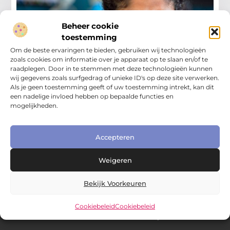
Beheer cookie
toestemming
Om de beste ervaringen te bieden, gebruiken wij technologieën
Bedrijven En Samenleving
zoals cookies om informatie over je apparaat op te slaan en/of te
Tips voor een goede houding bij een
raadplegen. Door in te stemmen met deze technologieën kunnen
kantoorbaan
wij gegevens zoals surfgedrag of unieke ID's op deze site verwerken.
Wie een kantoorbaan heeft, brengt vaak vele uren per
Als je geen toestemming geeft of uw toestemming intrekt, kan dit
dag zittend door achter een computerscherm. Hoewel
een nadelige invloed hebben op bepaalde functies en
dit misschien als een comfortabele werksituatie klinkt,
mogelijkheden.
brengt langdurig
Accepteren
Weigeren
Bekijk Voorkeuren
Over Compleet Zakelijk
Cookiebeleid
Cookiebeleid
Praktische inzichten voor slimme beslissingen