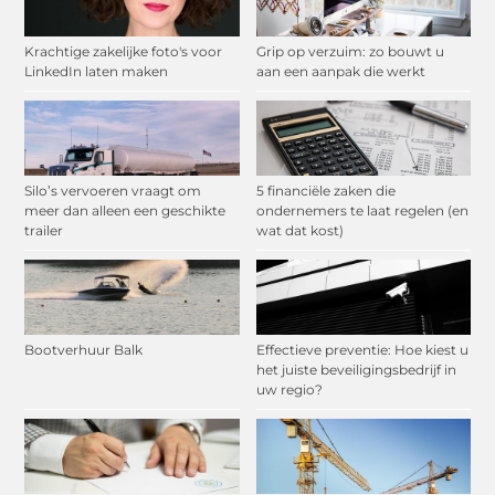
Krachtige zakelijke foto's voor
Grip op verzuim: zo bouwt u
LinkedIn laten maken
aan een aanpak die werkt
Silo’s vervoeren vraagt om
5 financiële zaken die
meer dan alleen een geschikte
ondernemers te laat regelen (en
trailer
wat dat kost)
Bootverhuur Balk
Effectieve preventie: Hoe kiest u
het juiste beveiligingsbedrijf in
uw regio?