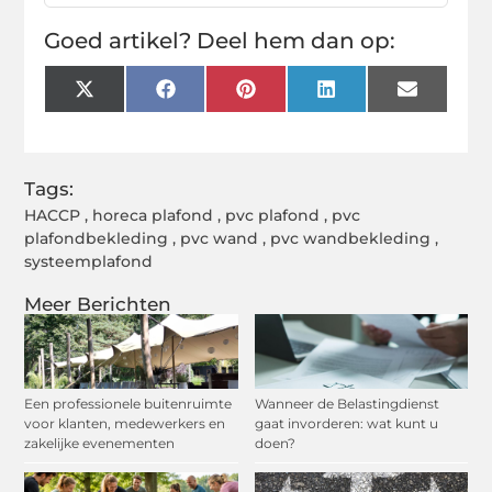
Goed artikel? Deel hem dan op:
X
Facebook
Pinterest
LinkedIn
Email
(Twitter)
Tags:
HACCP
,
horeca plafond
,
pvc plafond
,
pvc
plafondbekleding
,
pvc wand
,
pvc wandbekleding
,
systeemplafond
Meer Berichten
Een professionele buitenruimte
Wanneer de Belastingdienst
voor klanten, medewerkers en
gaat invorderen: wat kunt u
zakelijke evenementen
doen?