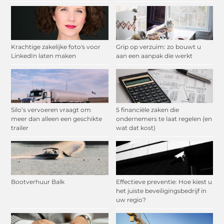
Krachtige zakelijke foto's voor
Grip op verzuim: zo bouwt u
LinkedIn laten maken
aan een aanpak die werkt
Silo’s vervoeren vraagt om
5 financiële zaken die
meer dan alleen een geschikte
ondernemers te laat regelen (en
trailer
wat dat kost)
Bootverhuur Balk
Effectieve preventie: Hoe kiest u
het juiste beveiligingsbedrijf in
uw regio?