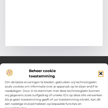
Beheer cookie
Over Compleet Zakelijk
toestemming
Praktische inzichten voor slimme beslissingen
Om de beste ervaringen te bieden, gebruiken wij technologieën
zoals cookies om informatie over je apparaat op te slaan en/of te
Laat je inspireren door diverse artikelen vol toepasbare tips,
raadplegen. Door in te stemmen met deze technologieën kunnen
heldere inzichten en frisse perspectieven. Alles wat je nodig
wij gegevens zoals surfgedrag of unieke ID's op deze site verwerken.
hebt om met vertrouwen en overzicht keuzes te maken in het
Als je geen toestemming geeft of uw toestemming intrekt, kan dit
dagelijks leven en werk.
een nadelige invloed hebben op bepaalde functies en