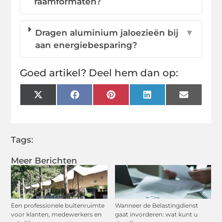
raamformaten?
Dragen aluminium jaloezieën bij
▼
aan energiebesparing?
Goed artikel? Deel hem dan op:
X
Facebook
Pinterest
LinkedIn
Email
(Twitter)
Tags:
Meer Berichten
Een professionele buitenruimte
Wanneer de Belastingdienst
voor klanten, medewerkers en
gaat invorderen: wat kunt u