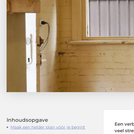
Inhoudsopgave
Een verb
Maak een helder plan vóór je begint
veel str