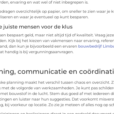
den, ervaring en wat wel of niet inbegrepen is.
edragen overzichtelijk op papier, om sneller te zien waar je k
aliseren en waar je eventueel op kunt besparen.
e juiste mensen voor de klus
sen bespaart geld, maar niet altijd tijd of kwaliteit. Vraag je
den. Kijk bij het kiezen van vakmensen naar ervaring, referent
land, dan kun je bijvoorbeeld een ervaren
bouwbedrijf Limb
wat handig is bij vergunningsaanvragen.
ning, communicatie en coördinat
kke planning maakt het verschil tussen chaos en overzicht. 
 met de volgorde van werkzaamheden. Je kunt pas schilderen
t met bouwstof in de lucht. Stem dus goed af met iedereen die
ingen en luister naar hun suggesties. Dat voorkomt misvers
, bij voorkeur op locatie. Zo zie je meteen of alles nog op sc
ijzigingen en beslissingen direct in een gedeeld document o