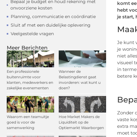
Bepaal je budget en houd rekening met
komt eer
onvoorziene kosten
hebt voo
Planning, communicatie en coördinatie
je start
Sluit af met een duidelijke oplevering
Maak
Veelgestelde vragen
Je kunt 
Meer Berichten
je wonin
niet all
visueel 
in terme
Een professionele
Wanneer de
betere k
buitenruimte voor
Belastingdienst gaat
klanten, medewerkers en
invorderen: wat kunt u
zakelijke evenementen
doen?
Bepa
Zonder d
Waarom een teamuitje
Hoe Market Makers de
vaste ko
goed is voor de
Liquiditeit op de
extra ma
samenwerking
Optiemarkt Waarborgen
moet toc