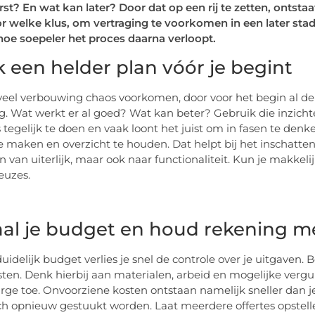
st? En wat kan later? Door dat op een rij te zetten, ontsta
r welke klus, om vertraging te voorkomen in een later sta
, hoe soepeler het proces daarna verloopt.
 een helder plan vóór je begint
veel verbouwing chaos voorkomen, door voor het begin al de j
g. Wat werkt er al goed? Wat kan beter? Gebruik die inzichten 
es tegelijk te doen en vaak loont het juist om in fasen te d
te maken en overzicht te houden. Dat helpt bij het inschatt
n van uiterlijk, maar ook naar functionaliteit. Kun je makkeli
euzes.
al je budget en houd rekening m
uidelijk budget verlies je snel de controle over je uitgaven.
sten. Denk hierbij aan materialen, arbeid en mogelijke ver
rge toe. Onvoorziene kosten ontstaan namelijk sneller dan je
h opnieuw gestuukt worden. Laat meerdere offertes opstellen