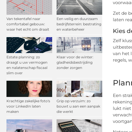
voorwaar
Zet de b
Van tekentafel naar
Een veilig en duurzaam
laten re
comfortabel gebouw:
bedrijfsterrein: bestrating
waar het echt om draait
en waterbeheer
Kies d
Zelf klus
uitbeste
van het 
Estate planning: zo
Klaar voor de winter:
regels, 
draagt u uw vermogen
gladheidsbestrijding
en nalatenschap fiscaal
zonder zorgen
slim over
Plan
Een stra
Krachtige zakelijke foto's
Grip op verzuim: zo
rekening
voor LinkedIn laten
bouwt u aan een aanpak
lukt nie
maken
die werkt
verwacht
voortgang
Noteer w