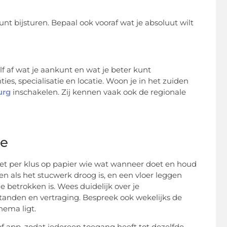
unt bijsturen. Bepaal ook vooraf wat je absoluut wilt
zelf af wat je aankunt en wat je beter kunt
ies, specialisatie en locatie. Woon je in het zuiden
urg
inschakelen. Zij kennen vaak ook de regionale
ie
Zet per klus op papier wie wat wanneer doet en houd
 als het stucwerk droog is, en een vloer leggen
 betrokken is. Wees duidelijk over je
tanden en vertraging. Bespreek ook wekelijks de
hema ligt.
f app, zodat iedereen toegang heeft tot dezelfde