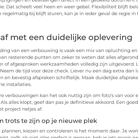
e. Dat scheelt veel heen en weer gebel. Flexibiliteit blijft be
 regelmatig bij blijft sturen, kan je in ieder geval de regie 
t af met een duidelijke oplevering
ding van een verbouwing is vaak een mix van opluchting en 
t van resterende punten om zeker te weten dat alles afgerond 
er of afgesproken werkzaamheden volledig zijn uitgevoerd. 
 Neem de tijd voor deze check. Liever nu een dag extra dan la
n en bevestig afspraken schriftelijk. Maak duidelijke afspra
e installaties.
ere verbouwingen kan het ook nuttig zijn om foto’s van voor e
 Als alles klopt, geef dan pas je definitieve akkoord. Een goe
het project netjes af.
m trots te zijn op je nieuwe plek
t plannen, kiezen en controleren is het moment daar. Je woning
ikt, zelfs als niet alles perfect is gegaan, heb je iets moois