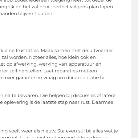
langrijk en het zal nooit perfect volgens plan lopen.
in handen blijven houden.
kleine frustraties. Maak samen met de uitvoerder
zal worden. Noteer alles, hoe klein ook en
Let op afwerking, werking van apparatuur en
ter zelf herstellen. Laat reparaties meteen
ken over garantie en vraag om documentatie bij
n na te bewaren. Die helpen bij discussies of latere
de oplevering is de laatste stap naar rust. Daarmee
 voelt weer als nieuw. Sta even stil bij alles wat je
 neergezet. Laat je niet meteen opslokken door de