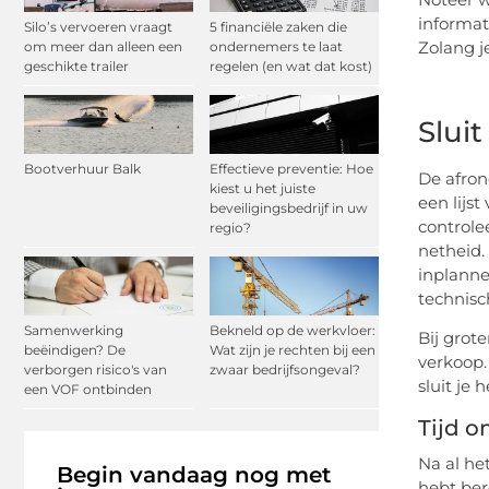
informati
Silo’s vervoeren vraagt
5 financiële zaken die
Zolang je
om meer dan alleen een
ondernemers te laat
geschikte trailer
regelen (en wat dat kost)
Slui
Bootverhuur Balk
Effectieve preventie: Hoe
De afron
kiest u het juiste
een lijs
beveiligingsbedrijf in uw
controle
regio?
netheid.
inplanne
technisch
Samenwerking
Bekneld op de werkvloer:
Bij grot
beëindigen? De
Wat zijn je rechten bij een
verkoop.
verborgen risico's van
zwaar bedrijfsongeval?
sluit je 
een VOF ontbinden
Tijd o
Na al he
Begin vandaag nog met
hebt bere