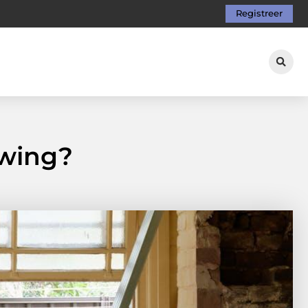
Registreer
uwing?