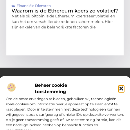
Financiële Diensten
Waarom is de Ethereum koers zo volatiel?
Net als bij bitcoin is de Ethereum koers zeer volatiel en
kan het om verschillende redenen schommelen. Hier
zijn enkele van de belangrijkste factoren die
Beheer cookie
Over Compleet Zakelijk
toestemming
Praktische inzichten voor slimme beslissingen
Om de beste ervaringen te bieden, gebruiken wij technologieën
zoals cookies om informatie over je apparaat op te slaan en/of te
Laat je inspireren door diverse artikelen vol toepasbare tips,
raadplegen. Door in te stemmen met deze technologieën kunnen
heldere inzichten en frisse perspectieven. Alles wat je nodig
wij gegevens zoals surfgedrag of unieke ID's op deze site verwerken.
hebt om met vertrouwen en overzicht keuzes te maken in het
Als je geen toestemming geeft of uw toestemming intrekt, kan dit
dagelijks leven en werk.
een nadelige invloed hebben op bepaalde functies en