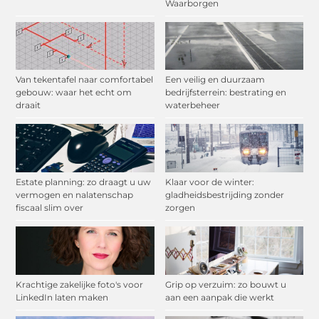
Waarborgen
Van tekentafel naar comfortabel
Een veilig en duurzaam
gebouw: waar het echt om
bedrijfsterrein: bestrating en
draait
waterbeheer
Estate planning: zo draagt u uw
Klaar voor de winter:
vermogen en nalatenschap
gladheidsbestrijding zonder
fiscaal slim over
zorgen
Krachtige zakelijke foto's voor
Grip op verzuim: zo bouwt u
LinkedIn laten maken
aan een aanpak die werkt