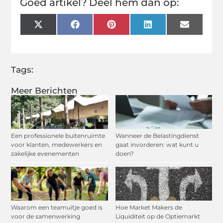
Goed artikel? Deel hem dan op:
X
Facebook
Pinterest
LinkedIn
Email
(Twitter)
Tags:
Meer Berichten
Een professionele buitenruimte
Wanneer de Belastingdienst
voor klanten, medewerkers en
gaat invorderen: wat kunt u
zakelijke evenementen
doen?
Waarom een teamuitje goed is
Hoe Market Makers de
voor de samenwerking
Liquiditeit op de Optiemarkt