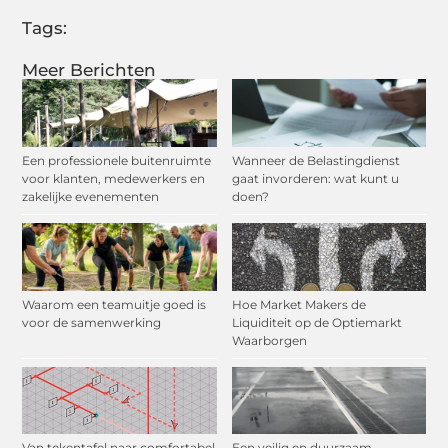
Tags:
Meer Berichten
Een professionele buitenruimte
Wanneer de Belastingdienst
voor klanten, medewerkers en
gaat invorderen: wat kunt u
zakelijke evenementen
doen?
Waarom een teamuitje goed is
Hoe Market Makers de
voor de samenwerking
Liquiditeit op de Optiemarkt
Waarborgen
Van tekentafel naar comfortabel
Een veilig en duurzaam