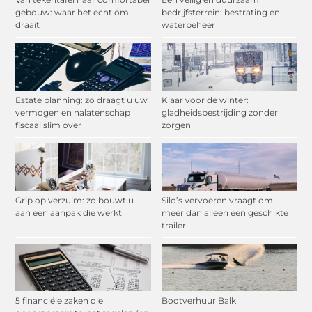
gebouw: waar het echt om
bedrijfsterrein: bestrating en
draait
waterbeheer
Estate planning: zo draagt u uw
Klaar voor de winter:
vermogen en nalatenschap
gladheidsbestrijding zonder
fiscaal slim over
zorgen
Grip op verzuim: zo bouwt u
Silo’s vervoeren vraagt om
aan een aanpak die werkt
meer dan alleen een geschikte
trailer
5 financiële zaken die
Bootverhuur Balk