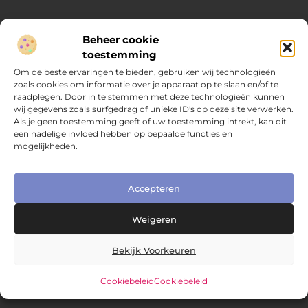
Beheer cookie
Over Compleet Zakelijk
toestemming
Praktische inzichten voor slimme beslissingen
Om de beste ervaringen te bieden, gebruiken wij technologieën
zoals cookies om informatie over je apparaat op te slaan en/of te
Laat je inspireren door diverse artikelen vol toepasbare tips,
raadplegen. Door in te stemmen met deze technologieën kunnen
heldere inzichten en frisse perspectieven. Alles wat je nodig
wij gegevens zoals surfgedrag of unieke ID's op deze site verwerken.
hebt om met vertrouwen en overzicht keuzes te maken in het
Als je geen toestemming geeft of uw toestemming intrekt, kan dit
dagelijks leven en werk.
een nadelige invloed hebben op bepaalde functies en
mogelijkheden.
Main Links
Nederlandse linkbuilding: hoe je jouw website naar het volgende niveau tilt
Extra geld verdienen: slimme manieren om jouw inkomen te vergroten
Online zichtbaarheid bedrijf vergroten: praktische gids voor kleine ondernemers
Accepteren
Bericht categorie
Weigeren
Bekijk Voorkeuren
Cookiebeleid
Cookiebeleid
@2025 www.compleetzakelijk.nl. All Right Reserved.