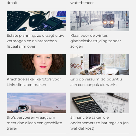
draait
waterbeheer
Estate planning: zo draagt u uw
Klaar voor de winter:
vermogen en nalatenschap
gladheidsbestrijding zonder
fiscaal slim over
zorgen
Krachtige zakelijke foto's voor
Grip op verzuim: zo bouwt u
LinkedIn laten maken
aan een aanpak die werkt
Silo’s vervoeren vraagt om
5 financiële zaken die
meer dan alleen een geschikte
ondernemers te laat regelen (en
trailer
wat dat kost)