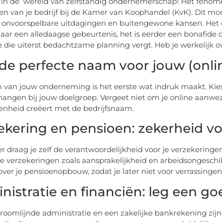
n de wereld van zelfstandig ondernemerschap! Het fenomena
en van je bedrijf bij de Kamer van Koophandel (KvK). Dit m
l onvoorspelbare uitdagingen en buitengewone kansen. Het 
aar een alledaagse gebeurtenis, het is eerder een bonafide 
e die uiterst bedachtzame planning vergt. Heb je werkelijk o
 de perfecte naam voor jouw (onl
van jouw onderneming is het eerste wat indruk maakt. Kies
t hangen bij jouw doelgroep. Vergeet niet om je online aan
nheid creëert met de bedrijfsnaam.
ekering en pensioen: zekerheid v
er draag je zelf de verantwoordelijkheid voor je verzekerin
le verzekeringen zoals aansprakelijkheid en arbeidsongeschik
ver je pensioenopbouw, zodat je later niet voor verrassingen
nistratie en financiën: leg een go
roomlijnde administratie en een zakelijke bankrekening zijn