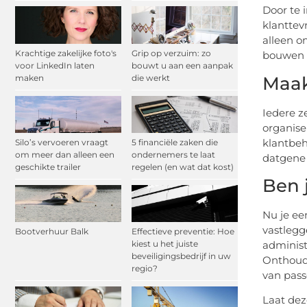
Door te 
klanttev
alleen o
Krachtige zakelijke foto's
Grip op verzuim: zo
bouwen a
voor LinkedIn laten
bouwt u aan een aanpak
Maak
maken
die werkt
Iedere z
organise
klantbeh
Silo’s vervoeren vraagt
5 financiële zaken die
om meer dan alleen een
ondernemers te laat
datgene 
geschikte trailer
regelen (en wat dat kost)
Ben 
Nu je ee
vastlegg
Bootverhuur Balk
Effectieve preventie: Hoe
administ
kiest u het juiste
beveiligingsbedrijf in uw
Onthoud 
regio?
van pass
Laat dez