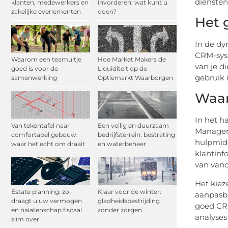
diensten
klanten, medewerkers en
invorderen: wat kunt u
zakelijke evenementen
doen?
Het 
In de dy
CRM-syst
Waarom een teamuitje
Hoe Market Makers de
van je d
goed is voor de
Liquiditeit op de
gebruik 
samenwerking
Optiemarkt Waarborgen
Waar
In het h
Van tekentafel naar
Een veilig en duurzaam
Managem
comfortabel gebouw:
bedrijfsterrein: bestrating
hulpmidd
waar het echt om draait
en waterbeheer
klantinf
van van
Het kiez
Estate planning: zo
Klaar voor de winter:
aanpasba
draagt u uw vermogen
gladheidsbestrijding
goed CRM
en nalatenschap fiscaal
zonder zorgen
analyses
slim over