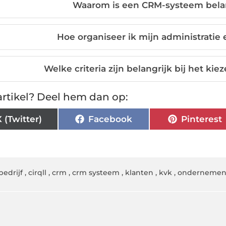
Waarom is een CRM-systeem belan
Hoe organiseer ik mijn administratie 
Welke criteria zijn belangrijk bij het k
rtikel? Deel hem dan op:
X (Twitter)
Facebook
Pinterest
bedrijf
,
cirqll
,
crm
,
crm systeem
,
klanten
,
kvk
,
onderneme