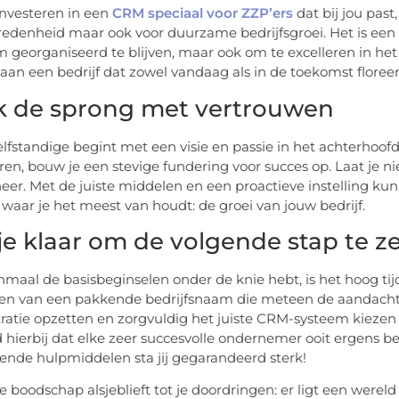
investeren in een
CRM speciaal voor ZZP’ers
dat bij jou past,
redenheid maar ook voor duurzame bedrijfsgroei. Het is een
m georganiseerd te blijven, maar ook om te excelleren in het
an een bedrijf dat zowel vandaag als in de toekomst floreer
 de sprong met vertrouwen
elfstandige begint met een visie en passie in het achterhoo
ren, bouw je een stevige fundering voor succes op. Laat je ni
eer. Met de juiste middelen en een proactieve instelling ku
waar je het meest van houdt: de groei van jouw bedrijf.
je klaar om de volgende stap te z
nmaal de basisbeginselen onder de knie hebt, is het hoog ti
en van een pakkende bedrijfsnaam die meteen de aandacht
ratie opzetten en zorgvuldig het juiste CRM-systeem kiezen d
hierbij dat elke zeer succesvolle ondernemer ooit ergens 
ende hulpmiddelen sta jij gegarandeerd sterk!
e boodschap alsjeblieft tot je doordringen: er ligt een were