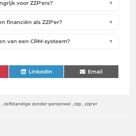
grijk voor ZZP'ers?
▼
en financiën als ZZP'er?
▼
iezen van een CRM-systeem?
▼
LinkedIn
Email
n
,
zelfstandige zonder personeel
,
zzp
,
zzp'er