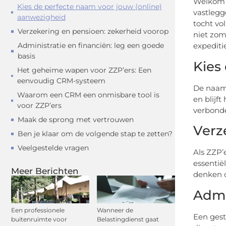
Welkom i
Kies de perfecte naam voor jouw (online)
vastlegg
aanwezigheid
tocht vo
Verzekering en pensioen: zekerheid voorop
niet zom
Administratie en financiën: leg een goede
expediti
basis
Kies
Het geheime wapen voor ZZP’ers: Een
eenvoudig CRM-systeem
De naam 
Waarom een CRM een onmisbare tool is
en blijf
voor ZZP’ers
verbonde
Maak de sprong met vertrouwen
Verz
Ben je klaar om de volgende stap te zetten?
Veelgestelde vragen
Als ZZP’
essentië
Meer Berichten
denken o
Admi
Een professionele
Wanneer de
Een gest
buitenruimte voor
Belastingdienst gaat