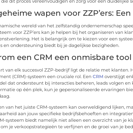
 die dit proces vereenvoudigen en zorg voor een duidelijke sc
geheime wapen voor ZZP’ers: Ee
namische wereld van het zelfstandig ondernemerschap speelt
eem voor ZZP’ers kan je helpen bij het organiseren van klan
ienstverlening. Het is belangrijk om te kiezen voor een syste
is en ondersteuning biedt bij je dagelijkse bezigheden.
om een CRM een onmisbare tool i
art van elk succesvol ZZP-bedrijf ligt de relatie met klanten.
ent (CRM)-systeem een cruciale rol. Een
CRM
overstijgt en
el dat ondersteunt bij interacties beheren, leads volgen en k
ormatie op één plek, kun je gepersonaliseerde ervaringen bie
daag.
en van het juiste CRM-systeem kan overweldigend lijken, m
arheid aan jouw specifieke bedrijfsbehoeften en integratie
-systeem biedt namelijk niet alleen een overzicht van je kl
 om je verkoopstrategieën te verfijnen en de groei van je bed