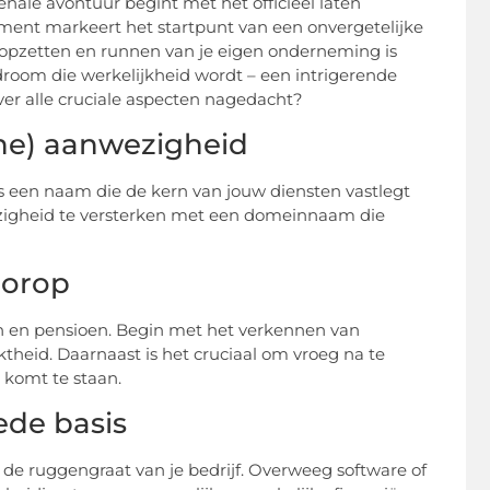
le avontuur begint met het officieel laten
oment markeert het startpunt van een onvergetelijke
opzetten en runnen van je eigen onderneming is
droom die werkelijkheid wordt – een intrigerende
ver alle cruciale aspecten nagedacht?
ine) aanwezigheid
 een naam die de kern van jouw diensten vastlegt
wezigheid te versterken met een domeinnaam die
oorop
gen en pensioen. Begin met het verkennen van
theid. Daarnaast is het cruciaal om vroeg na te
 komt te staan.
ede basis
 de ruggengraat van je bedrijf. Overweeg software of