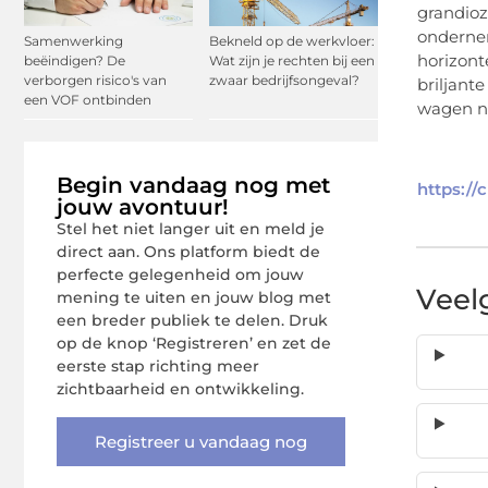
grandioz
ondernem
Samenwerking
Bekneld op de werkvloer:
horizont
beëindigen? De
Wat zijn je rechten bij een
verborgen risico's van
zwaar bedrijfsongeval?
briljant
een VOF ontbinden
wagen na
Begin vandaag nog met
https://
jouw avontuur!
Stel het niet langer uit en meld je
direct aan. Ons platform biedt de
perfecte gelegenheid om jouw
Veel
mening te uiten en jouw blog met
een breder publiek te delen. Druk
op de knop ‘Registreren’ en zet de
eerste stap richting meer
zichtbaarheid en ontwikkeling.
Registreer u vandaag nog