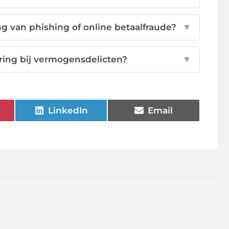
 van phishing of online betaalfraude?
▼
ring bij vermogensdelicten?
▼
LinkedIn
Email