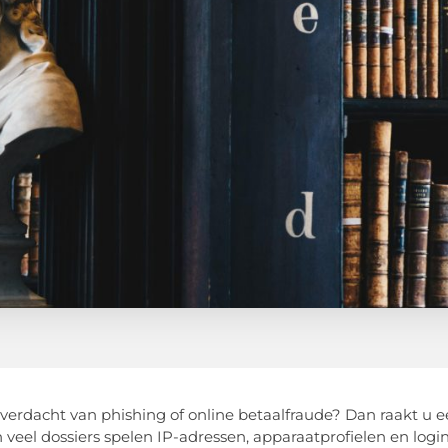
verdacht van phishing of online betaalfraude? Dan raakt u 
n veel dossiers spelen IP-adressen, apparaatprofielen en logi