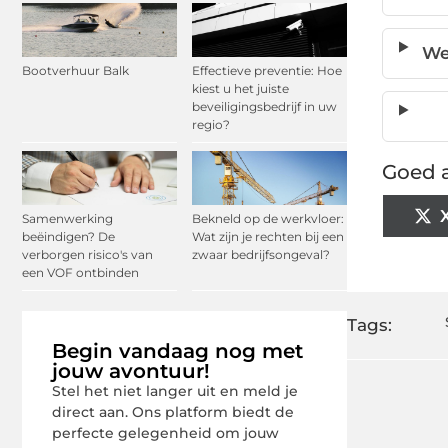
We
Bootverhuur Balk
Effectieve preventie: Hoe
kiest u het juiste
beveiligingsbedrijf in uw
regio?
Goed a
Samenwerking
Bekneld op de werkvloer:
beëindigen? De
Wat zijn je rechten bij een
verborgen risico's van
zwaar bedrijfsongeval?
een VOF ontbinden
Tags:
Begin vandaag nog met
jouw avontuur!
Stel het niet langer uit en meld je
direct aan. Ons platform biedt de
perfecte gelegenheid om jouw