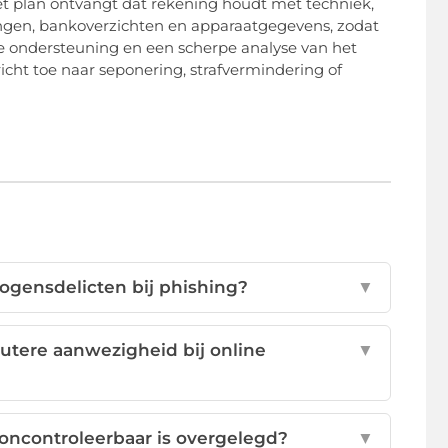
et plan ontvangt dat rekening houdt met techniek,
dingen, bankoverzichten en apparaatgegevens, zodat
ge ondersteuning en een scherpe analyse van het
icht toe naar seponering, strafvermindering of
ogensdelicten bij phishing?
▼
utere aanwezigheid bij online
▼
f oncontroleerbaar is overgelegd?
▼