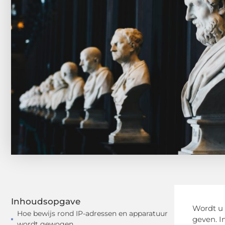
Inhoudsopgave
Wordt u 
Hoe bewijs rond IP-adressen en apparatuur
geven. I
wordt gewogen