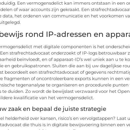
enduidig. Een vermogensdelict kan immers ontstaan in een
delen of waar accounts zijn gekraakt. Een strafrechtadvocaat 
e data, het ordenen van communicatie en het voorkomen van 
itgelegd.
bewijs rond IP-adressen en appa
ermogensdelict met digitale componenten is het ondersche
. Een strafrechtadvocaat onderzoekt of IP-logs betrouwbaar z
aarheid beïnvloedt, en of apparaat-ID’s wel uniek aan u te k
ie en gebruikspatronen. Sluiten die aan bij uw dagelijkse rout
t beoordeelt een strafrechtadvocaat of gegevens rechtmatig 
ve fragmenten of oncontroleerbare exports kunnen in een ve
nsische tegenanalyse te organiseren en procedurele punten t
s te duiden. Zo wordt de bewijslast verzwaard voor het Open
ildere kwalificatie van het vermogensdelict.
w zaak en bepaal de juiste strategie
nel helderheid over kansen, risico’s en vervolgstappen? Laat
htadvocaat die thuis is in digitale bewijsvoering binnen een v