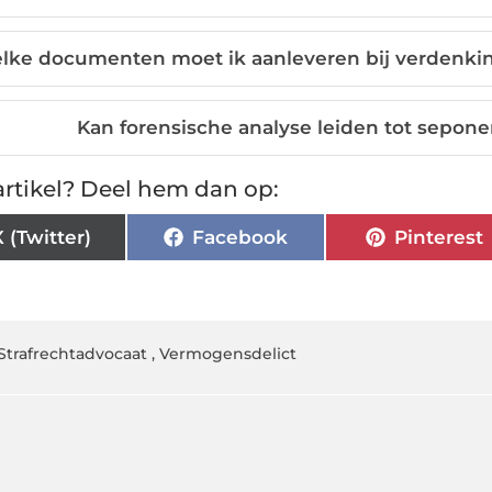
lke documenten moet ik aanleveren bij verdenking
Kan forensische analyse leiden tot sepone
rtikel? Deel hem dan op:
X (Twitter)
Facebook
Pinterest
Strafrechtadvocaat
,
Vermogensdelict