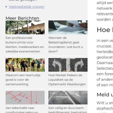
altijd e
Veelgestelde vragen
netwerk 
relevant
Meer Berichten
worden u
Hoe 
Een professionele
Wanneer de
In een v
buitenruimte voor
Belastingdienst gaat
cruciaal
klanten, medewerkers en
invorderen: wat kunt u
herleidb
zakelijke evenementen
doen?
geolocat
Daarnaas
Selectie
een fore
Waarom een teamuitje
Hoe Market Makers de
of ander
goed is voor de
Liquiditeit op de
samenwerking
Optiemarkt Waarborgen
of een m
Meld u
Wilt u s
strafrec
Van tekentafel naar
Een veilig en duurzaam
comfortabel gebouw:
bedrijfsterrein: bestrating