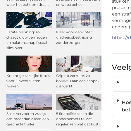
stukken 
waar het echt om draait
en waterbeheer
procesre
een stra
vermogen
andere p
Estate planning: zo
Klaar voor de winter:
https://d
draagt u uw vermogen
gladheidsbestrijding
en nalatenschap fiscaal
zonder zorgen
slim over
Veel
Krachtige zakelijke foto's
Grip op verzuim: zo
voor LinkedIn laten
bouwt u aan een aanpak
maken
die werkt
Hoe
bet
Silo’s vervoeren vraagt
5 financiële zaken die
om meer dan alleen een
ondernemers te laat
geschikte trailer
regelen (en wat dat kost)