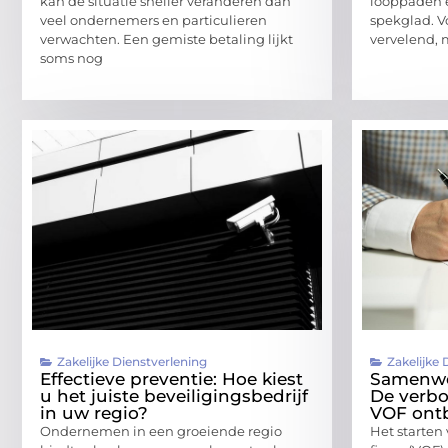
kan de situatie sneller veranderen dan
looppaden e
veel ondernemers en particulieren
spekglad. Vo
verwachten. Een gemiste betaling lijkt
vervelend, 
soms nog
Zakelijke Dienstverlening
Zakelijke 
Effectieve preventie: Hoe kiest
Samenwe
u het juiste beveiligingsbedrijf
De verbo
in uw regio?
VOF ont
Ondernemen in een groeiende regio
Het starten