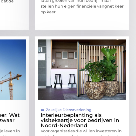
laten groeien van hun bedrijf, maar
 dat de
stellen hun eigen financiële vangnet keer
op keer
Zakelijke Dienstverlening
er: Wat
Interieurbeplanting als
 zwaar
visitekaartje voor bedrijven in
Noord-Nederland
e leven in
Voor organisaties die willen investeren in