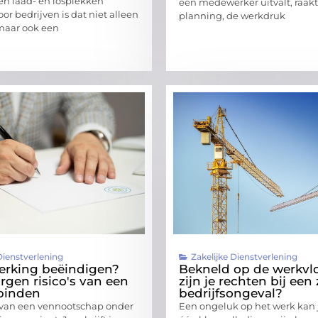
n laad- en losplekken
een medewerker uitvalt, raakt
or bedrijven is dat niet alleen
planning, de werkdruk
maar ook een
Dienstverlening
Zakelijke Dienstverlening
rking beëindigen?
Bekneld op de werkvlo
rgen risico's van een
zijn je rechten bij een
binden
bedrijfsongeval?
 van een vennootschap onder
Een ongeluk op het werk kan j