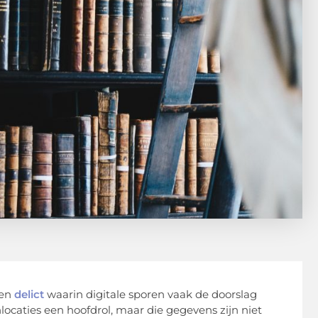
een
delict
waarin digitale sporen vaak de doorslag
nlocaties een hoofdrol, maar die gegevens zijn niet