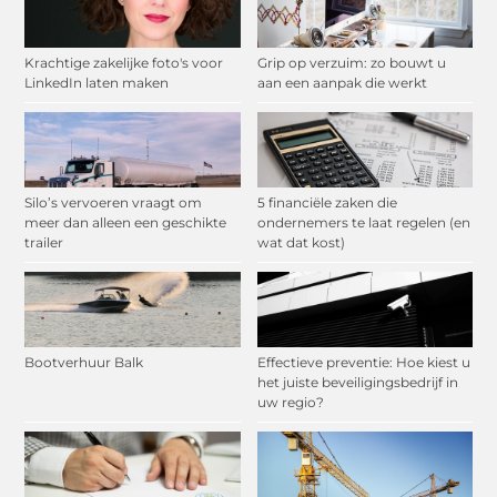
Krachtige zakelijke foto's voor
Grip op verzuim: zo bouwt u
LinkedIn laten maken
aan een aanpak die werkt
Silo’s vervoeren vraagt om
5 financiële zaken die
meer dan alleen een geschikte
ondernemers te laat regelen (en
trailer
wat dat kost)
Bootverhuur Balk
Effectieve preventie: Hoe kiest u
het juiste beveiligingsbedrijf in
uw regio?