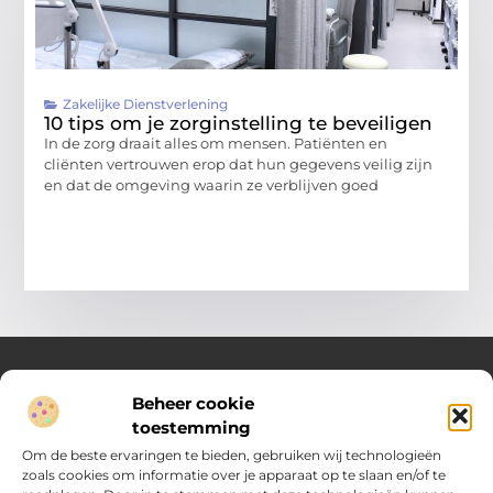
Zakelijke Dienstverlening
10 tips om je zorginstelling te beveiligen
In de zorg draait alles om mensen. Patiënten en
cliënten vertrouwen erop dat hun gegevens veilig zijn
en dat de omgeving waarin ze verblijven goed
Beheer cookie
Over Compleet Zakelijk
toestemming
Praktische inzichten voor slimme beslissingen
Om de beste ervaringen te bieden, gebruiken wij technologieën
zoals cookies om informatie over je apparaat op te slaan en/of te
Laat je inspireren door diverse artikelen vol toepasbare tips,