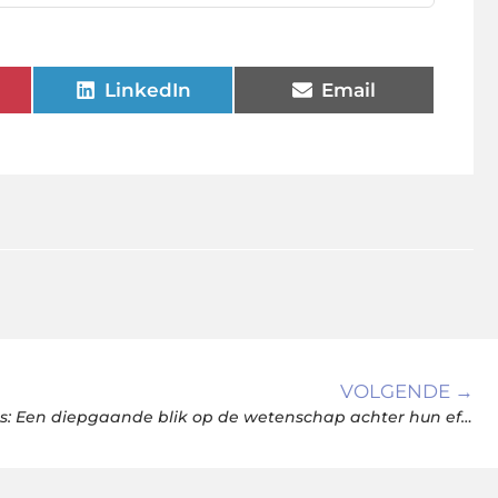
LinkedIn
Email
VOLGENDE →
Hoe werken anti-Snurkbeugels: Een diepgaande blik op de wetenschap achter hun effectiviteit