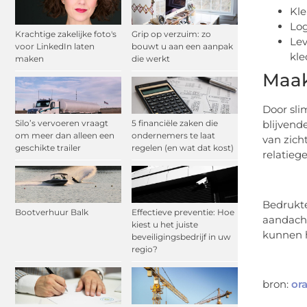
Kle
Log
Krachtige zakelijke foto's
Grip op verzuim: zo
Lev
voor LinkedIn laten
bouwt u aan een aanpak
kle
maken
die werkt
Maak
Door sli
blijvend
Silo’s vervoeren vraagt
5 financiële zaken die
om meer dan alleen een
ondernemers te laat
van zich
geschikte trailer
regelen (en wat dat kost)
relatieg
Bedrukte
Bootverhuur Balk
Effectieve preventie: Hoe
aandacht
kiest u het juiste
kunnen h
beveiligingsbedrijf in uw
regio?
bron:
or