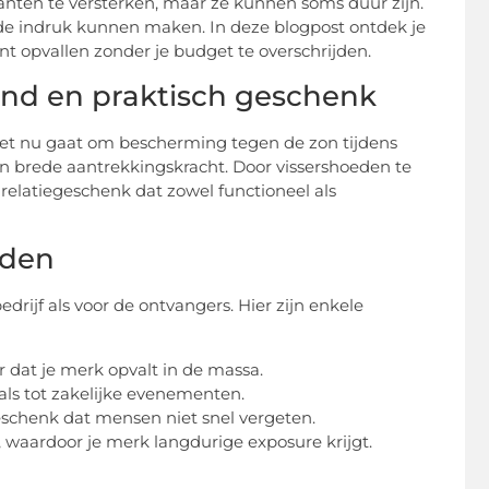
nten te versterken, maar ze kunnen soms duur zijn.
ende indruk kunnen maken. In deze blogpost ontdek je
t opvallen zonder je budget te overschrijden.
end en praktisch geschenk
f het nu gaat om bescherming tegen de zon tijdens
en brede aantrekkingskracht. Door vissershoeden te
relatiegeschenk dat zowel functioneel als
eden
drijf als voor de ontvangers. Hier zijn enkele
 dat je merk opvalt in de massa.
vals tot zakelijke evenementen.
eschenk dat mensen niet snel vergeten.
waardoor je merk langdurige exposure krijgt.