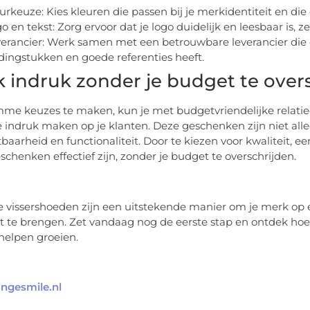
urkeuze: Kies kleuren die passen bij je merkidentiteit en d
o en tekst: Zorg ervoor dat je logo duidelijk en leesbaar is, z
erancier: Werk samen met een betrouwbare leverancier die
dingstukken en goede referenties heeft.
 indruk zonder je budget te over
mme keuzes te maken, kun je met budgetvriendelijke relati
e indruk maken op je klanten. Deze geschenken zijn niet al
tbaarheid en functionaliteit. Door te kiezen voor kwaliteit, e
eschenken effectief zijn, zonder je budget te overschrijden.
 vissershoeden zijn een uitstekende manier om je merk op
 te brengen. Zet vandaag nog de eerste stap en ontdek hoe 
elpen groeien.
angesmile.nl