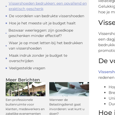
Relatieg
Vissershoeden bedrukken: een opvallend en
Gelukkig
praktisch geschenk
hoe je m
De voordelen van bedrukte vissershoeden
Viss
Hoe je het meeste uit je budget haalt
Bezwaar weerleggen: zijn goedkope
Vissersh
geschenken minder effectief?
een dagj
Waar je op moet letten bij het bedrukken
bedrukke
van vissershoeden
promotio
Maak indruk zonder je budget te
De v
overschrijden
Veelgestelde vragen
Vissers
redenen 
Meer Berichten
Hog
Bre
Uni
Een professionele
Wanneer de
Duu
buitenruimte voor
Belastingdienst gaat
klanten, medewerkers en
invorderen: wat kunt u
Hoe 
zakelijke evenementen
doen?