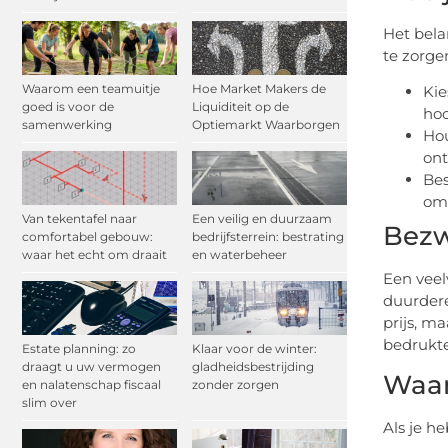
Het bela
te zorge
Waarom een teamuitje
Hoe Market Makers de
Kie
goed is voor de
Liquiditeit op de
hoo
samenwerking
Optiemarkt Waarborgen
Hou
ont
Bes
om 
Van tekentafel naar
Een veilig en duurzaam
Bezw
comfortabel gebouw:
bedrijfsterrein: bestrating
waar het echt om draait
en waterbeheer
Een veel
duurdere
prijs, m
bedrukte
Estate planning: zo
Klaar voor de winter:
draagt u uw vermogen
gladheidsbestrijding
Waar
en nalatenschap fiscaal
zonder zorgen
slim over
Als je h