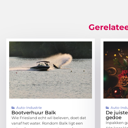
Gerelatee
Auto-Industrie
Auto-Indu
Bootverhuur Balk
De juist
gedoe
Wie Friesland echt wil beleven, doet dat
Inpakken gaa
vanaf het water. Rondom Balk ligt een
één keer klo