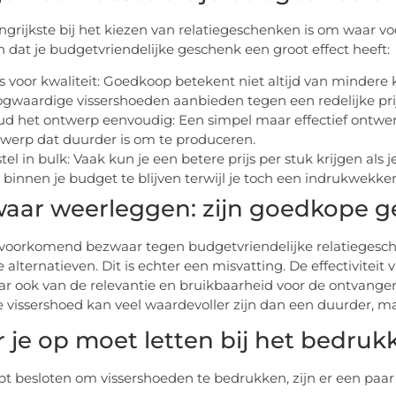
ngrijkste bij het kiezen van relatiegeschenken is om waar voor
n dat je budgetvriendelijke geschenk een groot effect heeft:
s voor kwaliteit: Goedkoop betekent niet altijd van mindere kw
gwaardige vissershoeden aanbieden tegen een redelijke prij
d het ontwerp eenvoudig: Een simpel maar effectief ontw
werp dat duurder is om te produceren.
tel in bulk: Vaak kun je een betere prijs per stuk krijgen als 
binnen je budget te blijven terwijl je toch een indrukwekke
aar weerleggen: zijn goedkope g
voorkomend bezwaar tegen budgetvriendelijke relatiegesche
 alternatieven. Dit is echter een misvatting. De effectiviteit
aar ook van de relevantie en bruikbaarheid voor de ontvange
 vissershoed kan veel waardevoller zijn dan een duurder, m
 je op moet letten bij het bedruk
ebt besloten om vissershoeden te bedrukken, zijn er een pa