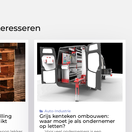
teresseren
Auto-Industrie
lling
Grijs kenteken ombouwen:
ikt
waar moet je als ondernemer
op letten?
gewoon lekker
Voor veel ondernemers is een