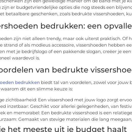
eschenken zijn een geweldige manier om de band met je kla
 zijn er budgetvriendelijke opties die nog steeds een blijv
et betaalbare geschenken, zoals bedrukte vissershoeden, kun
ershoeden bedrukken: een opvall
oeden zijn niet alleen trendy, maar ook uiterst praktisch. O
e strand of als modieus accessoire, vissershoeden hebben e
n met je bedrijfslogo of een pakkende slogan, creëer je een 
neel waardevol is.
oordelen van bedrukte vissersho
hoeden bedrukken
biedt tal van voordelen, zowel voor jouw be
waarom dit een slimme keuze is:
e zichtbaarheid: Een vissershoed met jouw logo zorgt ervoor
ed inzetbaar: Geschikt voor allerlei gelegenheden, van festi
ek en memorabel: Een bedrukte vissershoed is een relatieg
rzaam: Gemaakt van stevige materialen die lang meegaan, 
je het meeste uit je budget haalt