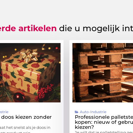
rde artikelen
die u mogelijk in
strie
Auto-Industrie
e doos kiezen zonder
Professionele palletste
kopen: nieuw of gebru
kiezen?
t het snelst als je doos in
Je wilt dat je palletstelling 
pt: product erin,