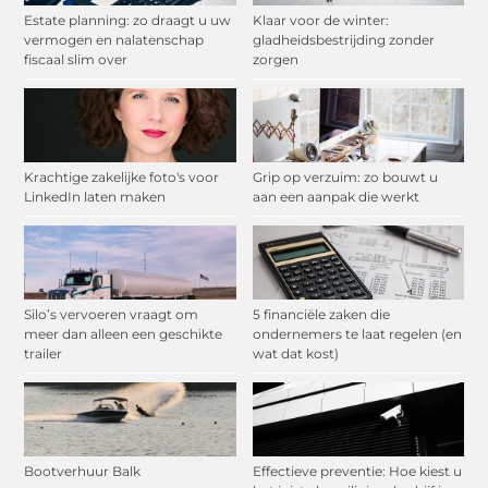
Estate planning: zo draagt u uw
Klaar voor de winter:
vermogen en nalatenschap
gladheidsbestrijding zonder
fiscaal slim over
zorgen
Krachtige zakelijke foto's voor
Grip op verzuim: zo bouwt u
LinkedIn laten maken
aan een aanpak die werkt
Silo’s vervoeren vraagt om
5 financiële zaken die
meer dan alleen een geschikte
ondernemers te laat regelen (en
trailer
wat dat kost)
Bootverhuur Balk
Effectieve preventie: Hoe kiest u