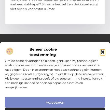
met een dakkapel? Slimme keuze! Een dakkapel zorgt
niet alleen voor extra ruimte
Beheer cookie
Over Compleet Zakelijk
toestemming
Praktische inzichten voor slimme beslissingen
Om de beste ervaringen te bieden, gebruiken wij technologieën
zoals cookies om informatie over je apparaat op te slaan en/of te
Laat je inspireren door diverse artikelen vol toepasbare tips,
raadplegen. Door in te stemmen met deze technologieën kunnen
heldere inzichten en frisse perspectieven. Alles wat je nodig
wij gegevens zoals surfgedrag of unieke ID's op deze site verwerken.
hebt om met vertrouwen en overzicht keuzes te maken in het
Als je geen toestemming geeft of uw toestemming intrekt, kan dit
dagelijks leven en werk.
een nadelige invloed hebben op bepaalde functies en
mogelijkheden.
Main Links
Nederlandse linkbuilding: hoe je jouw website naar het volgende niveau tilt
Extra geld verdienen: slimme manieren om jouw inkomen te vergroten
Online zichtbaarheid bedrijf vergroten: praktische gids voor kleine ondernemers
Accepteren
Bericht categorie