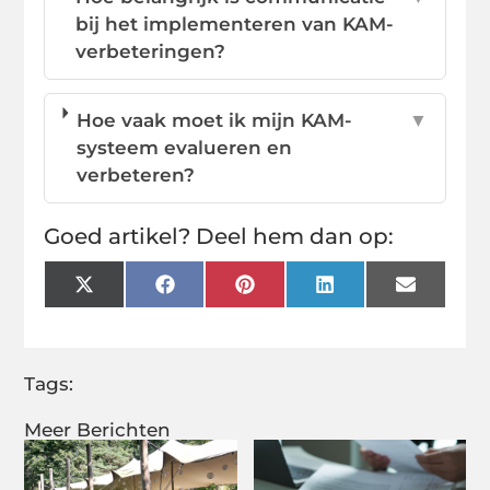
bij het implementeren van KAM-
verbeteringen?
Hoe vaak moet ik mijn KAM-
▼
systeem evalueren en
verbeteren?
Goed artikel? Deel hem dan op:
X
Facebook
Pinterest
LinkedIn
Email
(Twitter)
Tags:
Meer Berichten