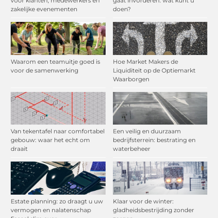
voor klanten, medewerkers en
gaat invorderen: wat kunt u
zakelijke evenementen
doen?
Waarom een teamuitje goed is
Hoe Market Makers de
voor de samenwerking
Liquiditeit op de Optiemarkt
Waarborgen
Van tekentafel naar comfortabel
Een veilig en duurzaam
gebouw: waar het echt om
bedrijfsterrein: bestrating en
draait
waterbeheer
Estate planning: zo draagt u uw
Klaar voor de winter:
vermogen en nalatenschap
gladheidsbestrijding zonder