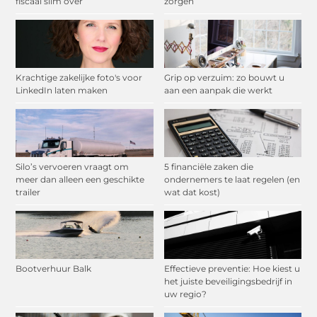
fiscaal slim over
zorgen
Krachtige zakelijke foto's voor
Grip op verzuim: zo bouwt u
LinkedIn laten maken
aan een aanpak die werkt
Silo’s vervoeren vraagt om
5 financiële zaken die
meer dan alleen een geschikte
ondernemers te laat regelen (en
trailer
wat dat kost)
Bootverhuur Balk
Effectieve preventie: Hoe kiest u
het juiste beveiligingsbedrijf in
uw regio?