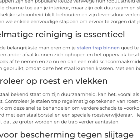
rappen zijn een populaire keuze vanwege hun robuustheid en
ële charme toe aan je interieur, maar zijn ook duurzaam en st
kelijke schoonheid blijft behouden en zijn levensduur verleng
n we enkele eenvoudige stappen om ervoor te zorgen dat je t
lmatige reiniging is essentieel
de belangrijkste manieren om je
stalen trap binnen
goed te
il en ander afval kunnen zich ophopen en het oppervlak besc
oek af te nemen en zo nu en dan een mild schoonmaakmidde
 gebruikt, omdat deze het staal kunnen krassen. Met een beetj
roleer op roest en vlekken
taal bekend staat om zijn duurzaamheid, kan het, vooral als
st. Controleer je stalen trap regelmatig op tekenen van roest
jk om deze snel te behandelen om verdere schade te voork
rd met een staalborstel en een speciale roestverwijderaar.
 dat ze groter worden en de trap verder aantasten.
 voor bescherming tegen slijtage