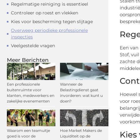
Stalen t
Regelmatige reiniging is essentieel
industri
Controleer op roest en vlekken
oorspron
bespreke
Kies voor bescherming tegen slijtage
Overweeg periodieke professionele
Rege
inspecties
Veelgestelde vragen
Een van 
Stof, vu
Meer Berichten
zachte d
middelen
Cont
Een professionele
Wanneer de
buitenruimte voor
Belastingdienst gaat
Hoewel s
klanten, medewerkers en
invorderen: wat kunt u
voor roe
zakelijke evenementen
doen?
belangri
verwijde
voorkomt
Waarom een teamuitje
Hoe Market Makers de
Kies
goed is voor de
Liquiditeit op de