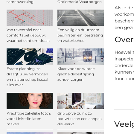
samenwerking
Optiemarkt Waarborgen
Als je d
voorkome
bescherm
een gezi
Van tekentafel naar
Een veilig en duurzaam
comfortabel gebouw:
bedrijfsterrein: bestrating
Over
waar het echt om draait
en waterbeheer
Hoewel z
inspecte
onderdel
Estate planning: zo
Klaar voor de winter:
kunnen v
draagt u uw vermogen
gladheidsbestrijding
functione
en nalatenschap fiscaal
zonder zorgen
slim over
Krachtige zakelijke foto's
Grip op verzuim: zo
voor LinkedIn laten
bouwt u aan een aanpak
Veel
maken
die werkt