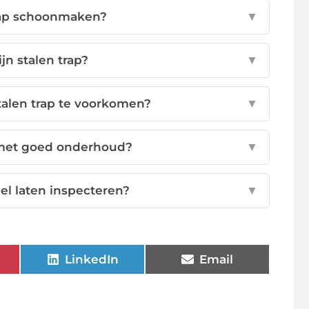
trap schoonmaken?
▼
jn stalen trap?
▼
talen trap te voorkomen?
▼
 met goed onderhoud?
▼
eel laten inspecteren?
▼
LinkedIn
Email