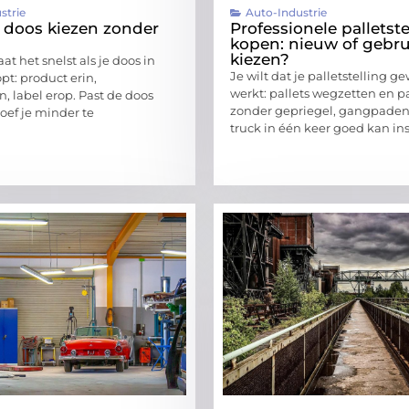
strie
Auto-Industrie
e doos kiezen zonder
Professionele palletste
kopen: nieuw of gebru
kiezen?
t het snelst als je doos in
Je wilt dat je palletstelling 
pt: product erin,
werkt: pallets wegzetten en 
, label erop. Past de doos
zonder gepriegel, gangpaden
oef je minder te
truck in één keer goed kan in