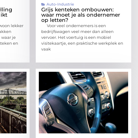
Auto-Industrie
lling
Grijs kenteken ombouwen:
ikt
waar moet je als ondernemer
op letten?
gewoon lekker
Voor veel ondernemers is een
pakken
bedrijfswagen veel meer dan alleen
 waar je
vervoer. Het voertuig is een mobiel
steken en
visitekaartje, een praktische werkplek en
vaak