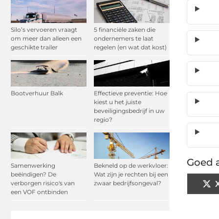
Silo’s vervoeren vraagt
5 financiële zaken die
om meer dan alleen een
ondernemers te laat
geschikte trailer
regelen (en wat dat kost)
Bootverhuur Balk
Effectieve preventie: Hoe
kiest u het juiste
beveiligingsbedrijf in uw
regio?
Goed a
Samenwerking
Bekneld op de werkvloer:
beëindigen? De
Wat zijn je rechten bij een
verborgen risico's van
zwaar bedrijfsongeval?
een VOF ontbinden