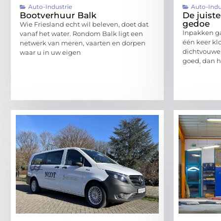
Auto-Industrie
Auto-Indu
Bootverhuur Balk
De juist
gedoe
Wie Friesland echt wil beleven, doet dat
Inpakken gaa
vanaf het water. Rondom Balk ligt een
één keer klo
netwerk van meren, vaarten en dorpen
dichtvouwen
waar u in uw eigen
goed, dan h