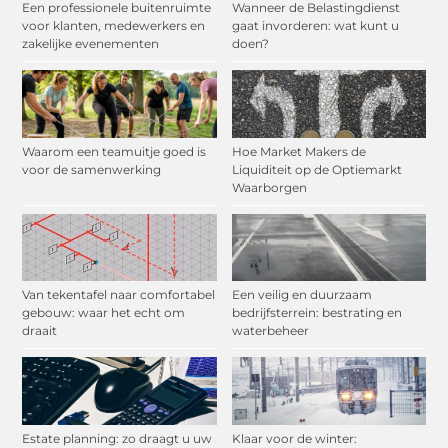
Een professionele buitenruimte
Wanneer de Belastingdienst
voor klanten, medewerkers en
gaat invorderen: wat kunt u
zakelijke evenementen
doen?
Waarom een teamuitje goed is
Hoe Market Makers de
voor de samenwerking
Liquiditeit op de Optiemarkt
Waarborgen
Van tekentafel naar comfortabel
Een veilig en duurzaam
gebouw: waar het echt om
bedrijfsterrein: bestrating en
draait
waterbeheer
Estate planning: zo draagt u uw
Klaar voor de winter: