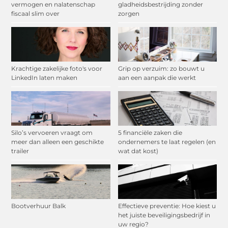
vermogen en nalatenschap
gladheidsbestrijding zonder
fiscaal slim over
zorgen
Krachtige zakelijke foto's voor
Grip op verzuim: zo bouwt u
LinkedIn laten maken
aan een aanpak die werkt
Silo’s vervoeren vraagt om
5 financiële zaken die
meer dan alleen een geschikte
ondernemers te laat regelen (en
trailer
wat dat kost)
Bootverhuur Balk
Effectieve preventie: Hoe kiest u
het juiste beveiligingsbedrijf in
uw regio?