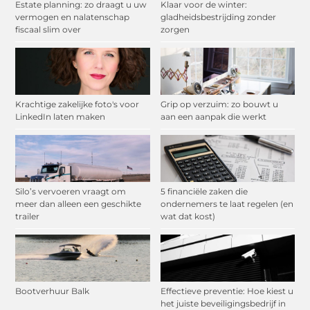
Estate planning: zo draagt u uw
Klaar voor de winter:
vermogen en nalatenschap
gladheidsbestrijding zonder
fiscaal slim over
zorgen
Krachtige zakelijke foto's voor
Grip op verzuim: zo bouwt u
LinkedIn laten maken
aan een aanpak die werkt
Silo’s vervoeren vraagt om
5 financiële zaken die
meer dan alleen een geschikte
ondernemers te laat regelen (en
trailer
wat dat kost)
Bootverhuur Balk
Effectieve preventie: Hoe kiest u
het juiste beveiligingsbedrijf in