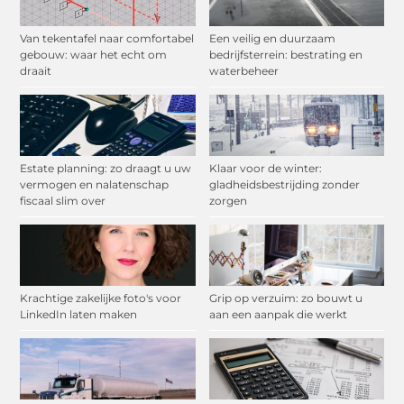
Van tekentafel naar comfortabel
Een veilig en duurzaam
gebouw: waar het echt om
bedrijfsterrein: bestrating en
draait
waterbeheer
Estate planning: zo draagt u uw
Klaar voor de winter:
vermogen en nalatenschap
gladheidsbestrijding zonder
fiscaal slim over
zorgen
Krachtige zakelijke foto's voor
Grip op verzuim: zo bouwt u
LinkedIn laten maken
aan een aanpak die werkt