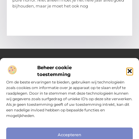
pure horror. Niet alleen moet je het hele jaar alles goed
bijhouden, maar je moet het ook nog
Beheer cookie
Over Compleet Zakelijk
toestemming
Praktische inzichten voor slimme beslissingen
Om de beste ervaringen te bieden, gebruiken wij technologieën
zoals cookies om informatie over je apparaat op te slaan en/of te
Laat je inspireren door diverse artikelen vol toepasbare tips,
raadplegen. Door in te stemmen met deze technologieën kunnen
heldere inzichten en frisse perspectieven. Alles wat je nodig
wij gegevens zoals surfgedrag of unieke ID's op deze site verwerken.
hebt om met vertrouwen en overzicht keuzes te maken in het
Als je geen toestemming geeft of uw toestemming intrekt, kan dit
dagelijks leven en werk.
een nadelige invloed hebben op bepaalde functies en
mogelijkheden.
Main Links
Nederlandse linkbuilding: hoe je jouw website naar het volgende niveau tilt
Extra geld verdienen: slimme manieren om jouw inkomen te vergroten
Online zichtbaarheid bedrijf vergroten: praktische gids voor kleine ondernemers
Accepteren
Bericht categorie