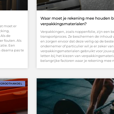
Waar moet je rekening mee houden bi
verpakkingsmaterialen?
at moet er
cking,
Verpakkingen, zoals noppenfolie, zijn een b
Als de
transportproces. Ze beschermen de inhoud 
r fouten. Als
en zorgen ervoor dat deze veilig op de bes
atie. Een
ondernemer of particulier wil je er zeker van 
n daarna pas te
verpakkingsmaterialen gebruikt voor jouw 
letten bij het kiezen van verpakkingsmateri
belangrijke factoren waar je rekening mee
GROOTHANDEL