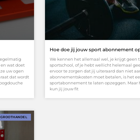
Hoe doe jij jouw sport abonnement 
 regelmatig
We kennen het allemaal wel, je krijgt geen t
 en wat doet
sportschool, of je hebt wellicht helemaal g
e ze uw ogen
ervoor te zorgen dat jij uiteraard dan niet 
raat dat wordt
abonnementskosten moet betalen, is het ee
n oogdouche
sportabonnement te laten opzeggen. Maar ho
kun jij jouw fit
GROOTHANDEL