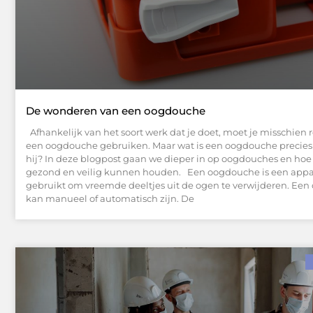
De wonderen van een oogdouche
Afhankelijk van het soort werk dat je doet, moet je misschien
een oogdouche gebruiken. Maar wat is een oogdouche precies
hij? In deze blogpost gaan we dieper in op oogdouches en ho
gezond en veilig kunnen houden. Een oogdouche is een appa
gebruikt om vreemde deeltjes uit de ogen te verwijderen. Ee
kan manueel of automatisch zijn. De