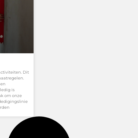
ctiviteiten. Dit
maatregelen.
 en
ledig is
ak om onze
dedigingslinie
orden