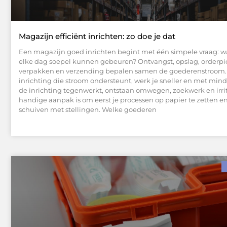
Magazijn efficiënt inrichten: zo doe je dat
Een magazijn goed inrichten begint met één simpele vraag: w
elke dag soepel kunnen gebeuren? Ontvangst, opslag, orderpi
verpakken en verzending bepalen samen de goederenstroom. 
inrichting die stroom ondersteunt, werk je sneller en met minde
de inrichting tegenwerkt, ontstaan omwegen, zoekwerk en irrit
handige aanpak is om eerst je processen op papier te zetten e
schuiven met stellingen. Welke goederen