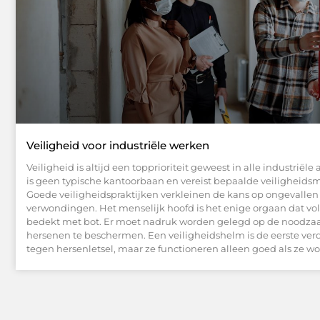
Veiligheid voor industriële werken
Veiligheid is altijd een topprioriteit geweest in alle industriële a
is geen typische kantoorbaan en vereist bepaalde veiligheids
Goede veiligheidspraktijken verkleinen de kans op ongevallen
verwondingen. Het menselijk hoofd is het enige orgaan dat vol
bedekt met bot. Er moet nadruk worden gelegd op de noodza
hersenen te beschermen. Een veiligheidshelm is de eerste ver
tegen hersenletsel, maar ze functioneren alleen goed als ze w