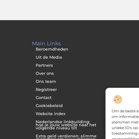
Main Links
Beroemdheden
Uit de Media
Partners
Over ons
Ons team
Registreer
Contact
Cookiebeleid
Om de beste er
Website index
om informatie 
Nederlandse linkbuilding:
stemmen met d
hoe je jouw website naar het
unieke ID's op
volgende niveau tilt
toestemming in
Extra geld verdienen: slimme
en mogelijkhe