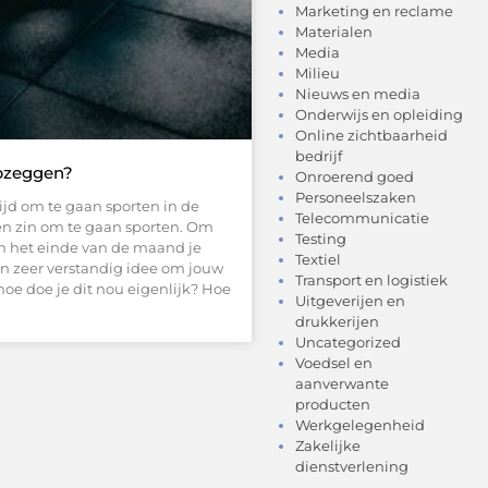
Marketing en reclame
Materialen
Media
Milieu
Nieuws en media
Onderwijs en opleiding
Online zichtbaarheid
bedrijf
opzeggen?
Onroerend goed
Personeelszaken
ijd om te gaan sporten in de
Telecommunicatie
een zin om te gaan sporten. Om
Testing
aan het einde van de maand je
Textiel
n zeer verstandig idee om jouw
Transport en logistiek
e doe je dit nou eigenlijk? Hoe
Uitgeverijen en
drukkerijen
Uncategorized
Voedsel en
aanverwante
producten
Werkgelegenheid
Zakelijke
dienstverlening