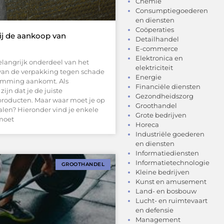
Chemie
Consumptiegoederen
en diensten
Coöperaties
j de aankoop van
Detailhandel
E-commerce
Elektronica en
elangrijk onderdeel van het
elektriciteit
van de verpakking tegen schade
Energie
temming aankomt. Als
Financiële diensten
zijn dat je de juiste
Gezondheidszorg
producten. Maar waar moet je op
Groothandel
alen? Hieronder vind je enkele
Grote bedrijven
 moet
Horeca
Industriële goederen
en diensten
Informatiediensten
Informatietechnologie
GROOTHANDEL
Kleine bedrijven
Kunst en amusement
Land- en bosbouw
Lucht- en ruimtevaart
en defensie
Management