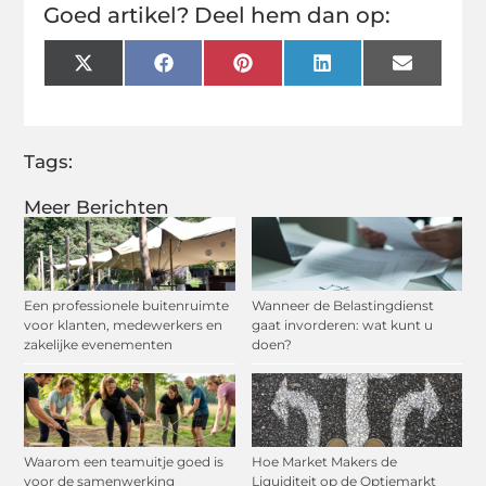
Goed artikel? Deel hem dan op:
X
Facebook
Pinterest
LinkedIn
Email
(Twitter)
Tags:
Meer Berichten
Een professionele buitenruimte
Wanneer de Belastingdienst
voor klanten, medewerkers en
gaat invorderen: wat kunt u
zakelijke evenementen
doen?
Waarom een teamuitje goed is
Hoe Market Makers de
voor de samenwerking
Liquiditeit op de Optiemarkt