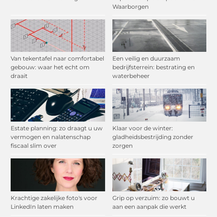
Waarborgen
Van tekentafel naar comfortabel
Een veilig en duurzaam
gebouw: waar het echt om
bedrijfsterrein: bestrating en
draait
waterbeheer
Estate planning: zo draagt u uw
Klaar voor de winter:
vermogen en nalatenschap
gladheidsbestrijding zonder
fiscaal slim over
zorgen
Krachtige zakelijke foto's voor
Grip op verzuim: zo bouwt u
LinkedIn laten maken
aan een aanpak die werkt