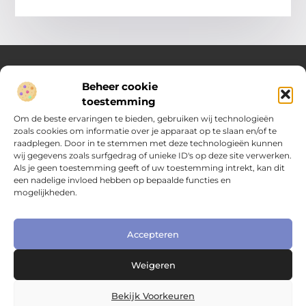
Beheer cookie
Over Compleet Zakelijk
toestemming
Praktische inzichten voor slimme beslissingen
Om de beste ervaringen te bieden, gebruiken wij technologieën
zoals cookies om informatie over je apparaat op te slaan en/of te
Laat je inspireren door diverse artikelen vol toepasbare tips,
raadplegen. Door in te stemmen met deze technologieën kunnen
heldere inzichten en frisse perspectieven. Alles wat je nodig
wij gegevens zoals surfgedrag of unieke ID's op deze site verwerken.
hebt om met vertrouwen en overzicht keuzes te maken in het
Als je geen toestemming geeft of uw toestemming intrekt, kan dit
dagelijks leven en werk.
een nadelige invloed hebben op bepaalde functies en
mogelijkheden.
Main Links
Nederlandse linkbuilding: hoe je jouw website naar het volgende niveau tilt
Extra geld verdienen: slimme manieren om jouw inkomen te vergroten
Online zichtbaarheid bedrijf vergroten: praktische gids voor kleine ondernemers
Accepteren
Bericht categorie
Weigeren
Bekijk Voorkeuren