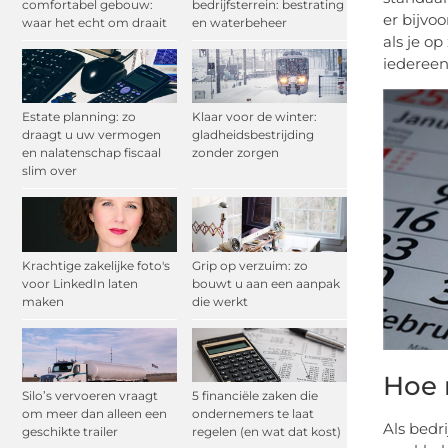
comfortabel gebouw:
bedrijfsterrein: bestrating
er bijvo
waar het echt om draait
en waterbeheer
als je o
iedereen
Estate planning: zo
Klaar voor de winter:
draagt u uw vermogen
gladheidsbestrijding
en nalatenschap fiscaal
zonder zorgen
slim over
Krachtige zakelijke foto's
Grip op verzuim: zo
voor LinkedIn laten
bouwt u aan een aanpak
maken
die werkt
Hoe 
Silo’s vervoeren vraagt
5 financiële zaken die
om meer dan alleen een
ondernemers te laat
Als bedr
geschikte trailer
regelen (en wat dat kost)