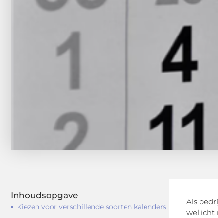
Inhoudsopgave
Als bedr
Kiezen voor verschillende soorten kalenders
wellicht