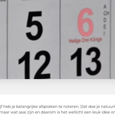
ijf heb je belangrijke afspraken te noteren. Dat doe je natuu
 maar wat saai zijn en daarom is het wellicht een leuk idee