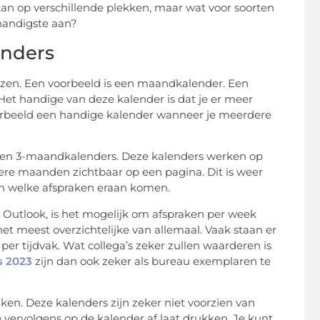
 kan op verschillende plekken, maar wat voor soorten
 handigste aan?
enders
kiezen. Een voorbeeld is een maandkalender. Een
et handige van deze kalender is dat je er meer
jvoorbeeld een handige kalender wanneer je meerdere
 en 3-maandkalenders. Deze kalenders werken op
ere maanden zichtbaar op een pagina. Dit is weer
en welke afspraken eraan komen.
 Outlook, is het mogelijk om afspraken per week
et meest overzichtelijke van allemaal. Vaak staan er
er tijdvak. Wat collega’s zeker zullen waarderen is
s 2023
zijn dan ook zeker als bureau exemplaren te
aken. Deze kalenders zijn zeker niet voorzien van
je vervolgens op de kalender af laat drukken. Je kunt