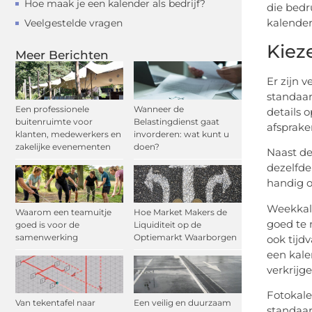
Hoe maak je een kalender als bedrijf?
die bedr
kalender
Veelgestelde vragen
Kiez
Meer Berichten
Er zijn 
standaar
Een professionele
Wanneer de
details 
buitenruimte voor
Belastingdienst gaat
afsprake
klanten, medewerkers en
invorderen: wat kunt u
zakelijke evenementen
doen?
Naast d
dezelfde
handig o
Weekkale
Waarom een teamuitje
Hoe Market Makers de
goed te 
goed is voor de
Liquiditeit op de
samenwerking
Optiemarkt Waarborgen
ook tijd
een kale
verkrijge
Fotokale
Van tekentafel naar
Een veilig en duurzaam
standaar