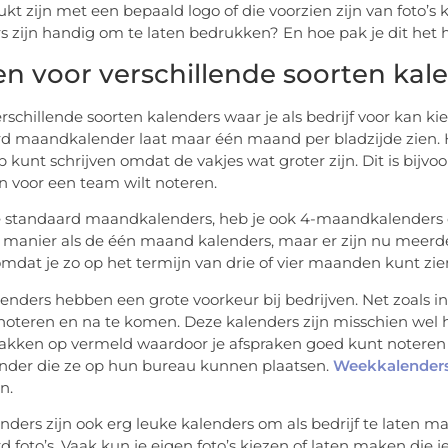
ukt zijn met een bepaald logo of die voorzien zijn van foto’s
s zijn handig om te laten bedrukken? En hoe pak je dit het
en voor verschillende soorten kal
verschillende soorten kalenders waar je als bedrijf voor kan 
d maandkalender laat maar één maand per bladzijde zien. H
op kunt schrijven omdat de vakjes wat groter zijn. Dit is bi
n voor een team wilt noteren.
e standaard maandkalenders, heb je ook 4-maandkalenders
 manier als de één maand kalenders, maar er zijn nu meerd
mdat je zo op het termijn van drie of vier maanden kunt zi
nders hebben een grote voorkeur bij bedrijven. Net zoals in
noteren en na te komen. Deze kalenders zijn misschien wel h
vakken op vermeld waardoor je afspraken goed kunt noteren p
nder die ze op hun bureau kunnen plaatsen.
Weekkalender
n.
nders zijn ook erg leuke kalenders om als bedrijf te laten m
d foto’s. Vaak kun je eigen foto’s kiezen of laten maken die 