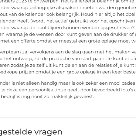
nders 2023 te ontwerpen. Het is allereerst belangrijk om te k
nder waarop belangrijke afspraken moeten worden genoteer
y-out van de kalender ook belangrijk. Houd hier altijd het doe
alender heeft (wordt het actief gebruikt voor het opschrijven
nder waarop de hoofdlijnen kunnen worden opgeschreven? W
n waarna je de wensen door kunt geven aan de drukker of e
met een offerte omdat er meestal een grote oplage moet w
erpteam zal vervolgens aan de slag gaan met het maken van
or het ontwerp, zal de productie van start gaan. Je kunt er 
eren zodat je ze zelf uit kunt delen aan de relaties of je kunt
oedkope prijzen omdat je een grote oplage in een keer beste
nder is niet alleen handig maar is ook zeker een mooi cadeau
je deze een persoonlijk tintje geeft door bijvoorbeeld foto’s 
 bedrijf is nog nooit zo makkelijk geweest.
gestelde vragen