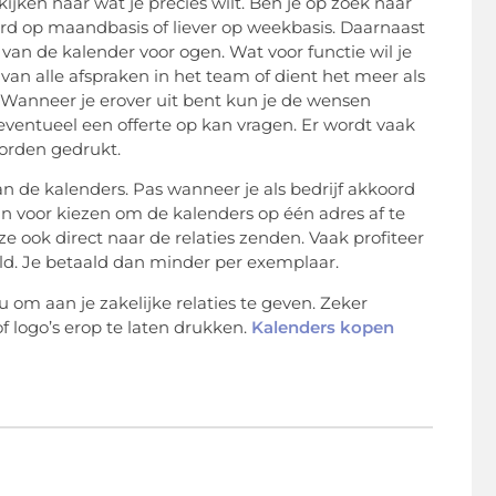
ijken naar wat je precies wilt. Ben je op zoek naar
d op maandbasis of liever op weekbasis. Daarnaast
l van de kalender voor ogen. Wat voor functie wil je
 van alle afspraken in het team of dient het meer als
anneer je erover uit bent kun je de wensen
ventueel een offerte op kan vragen. Er wordt vaak
orden gedrukt.
 de kalenders. Pas wanneer je als bedrijf akkoord
dan voor kiezen om de kalenders op één adres af te
 ze ook direct naar de relaties zenden. Vaak profiteer
ld. Je betaald dan minder per exemplaar.
 om aan je zakelijke relaties te geven. Zeker
of logo’s erop te laten drukken.
Kalenders kopen