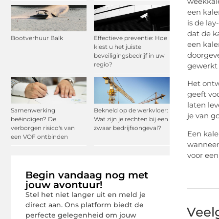
weekkale
een kale
is de la
dat de k
Bootverhuur Balk
Effectieve preventie: Hoe
een kale
kiest u het juiste
doorgeve
beveiligingsbedrijf in uw
regio?
gewerkt 
Het ontw
geeft vo
laten lev
Samenwerking
Bekneld op de werkvloer:
je van g
beëindigen? De
Wat zijn je rechten bij een
verborgen risico's van
zwaar bedrijfsongeval?
Een kale
een VOF ontbinden
wanneer 
voor een
Begin vandaag nog met
jouw avontuur!
Stel het niet langer uit en meld je
direct aan. Ons platform biedt de
Veel
perfecte gelegenheid om jouw