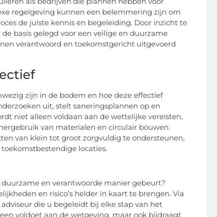
ulieren als bedrijven die plannen hebben voor
plexe regelgeving kunnen een belemmering zijn om
roces de juiste kennis en begeleiding. Door inzicht te
 de basis gelegd voor een veilige en duurzame
annen verantwoord en toekomstgericht uitgevoerd
ectief
anwezig zijn in de bodem en hoe deze effectief
erzoeken uit, stelt saneringsplannen op en
t niet alleen voldaan aan de wettelijke vereisten,
ergebruik van materialen en circulair bouwen.
ten van klein tot groot zorgvuldig te ondersteunen,
 toekomstbestendige locaties.
een duurzame en verantwoorde manier gebeurt?
jkheden en risico’s helder in kaart te brengen. Via
adviseur die u begeleidt bij elke stap van het
lleen voldoet aan de wetgeving, maar ook bijdraagt