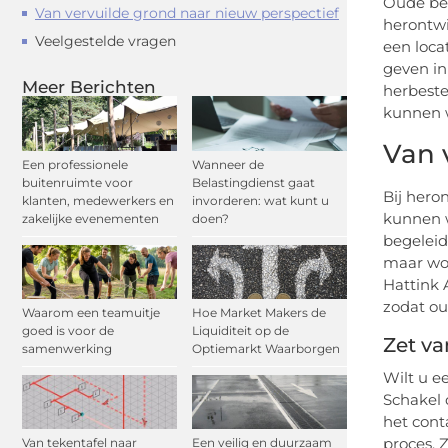
Oude bed
Van vervuilde grond naar nieuw perspectief
herontwi
Veelgestelde vragen
een loca
geven in
Meer Berichten
herbeste
kunnen 
Van 
Een professionele
Wanneer de
buitenruimte voor
Belastingdienst gaat
Bij hero
klanten, medewerkers en
invorderen: wat kunt u
kunnen w
zakelijke evenementen
doen?
begeleid
maar wor
Hattink 
zodat ou
Waarom een teamuitje
Hoe Market Makers de
goed is voor de
Liquiditeit op de
Zet va
samenwerking
Optiemarkt Waarborgen
Wilt u e
Schakel 
het cont
proces. 
Van tekentafel naar
Een veilig en duurzaam