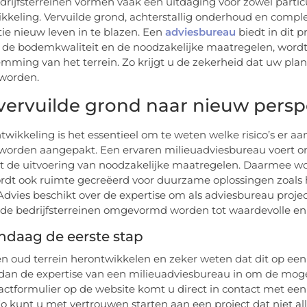
rijfsterreinen vormen vaak een uitdaging voor zowel partic
kkeling. Vervuilde grond, achterstallig onderhoud en com
tie nieuw leven in te blazen. Een
adviesbureau
biedt in dit p
 de bodemkwaliteit en de noodzakelijke maatregelen, wordt
mming van het terrein. Zo krijgt u de zekerheid dat uw pl
worden.
vervuilde grond naar nieuw persp
ntwikkeling is het essentieel om te weten welke risico’s er a
orden aangepakt. Een ervaren milieuadviesbureau voert ond
t de uitvoering van noodzakelijke maatregelen. Daarmee word
dt ook ruimte gecreëerd voor duurzame oplossingen zoals h
Advies beschikt over de expertise om als adviesbureau projec
de bedrijfsterreinen omgevormd worden tot waardevolle en
ndaag de eerste stap
en oud terrein herontwikkelen en zeker weten dat dit op 
dan de expertise van een milieuadviesbureau in om de mogeli
actformulier op de website komt u direct in contact met een 
Zo kunt u met vertrouwen starten aan een project dat niet a