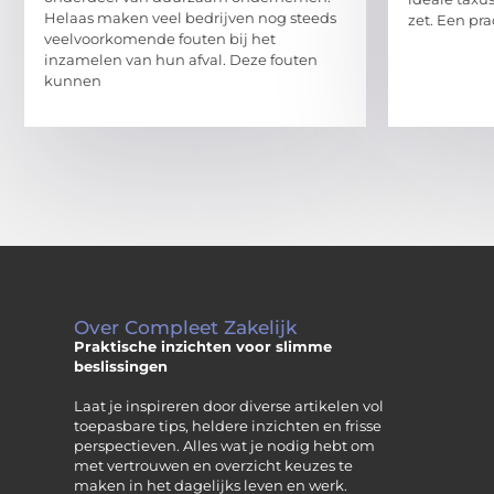
Helaas maken veel bedrijven nog steeds
zet. Een pra
veelvoorkomende fouten bij het
inzamelen van hun afval. Deze fouten
kunnen
Over Compleet Zakelijk
Praktische inzichten voor slimme
beslissingen
Laat je inspireren door diverse artikelen vol
toepasbare tips, heldere inzichten en frisse
perspectieven. Alles wat je nodig hebt om
met vertrouwen en overzicht keuzes te
maken in het dagelijks leven en werk.