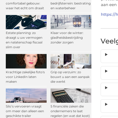
comfortabel gebouw:
bedrijfsterrein: bestrating
aan een
waar het echt om draait
en waterbeheer
https://
Estate planning: zo
Klaar voor de winter:
draagt u uw vermogen
gladheidsbestrijding
Veel
en nalatenschap fiscaal
zonder zorgen
slim over
Krachtige zakelijke foto's
Grip op verzuim: zo
voor LinkedIn laten
bouwt u aan een aanpak
maken
die werkt
Silo’s vervoeren vraagt
5 financiële zaken die
om meer dan alleen een
ondernemers te laat
geschikte trailer
regelen (en wat dat kost)