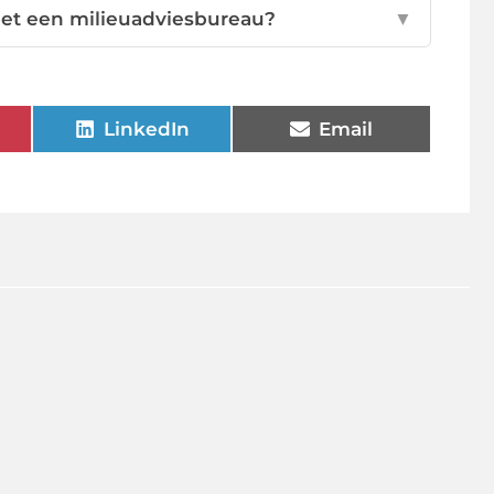
met een milieuadviesbureau?
▼
LinkedIn
Email