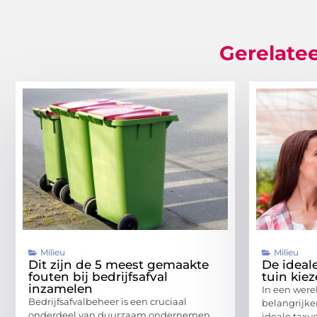
Gerelatee
Milieu
Milieu
Dit zijn de 5 meest gemaakte
De ideale
fouten bij bedrijfsafval
tuin kie
inzamelen
In een were
Bedrijfsafvalbeheer is een cruciaal
belangrijker
onderdeel van duurzaam ondernemen.
ideale taxu