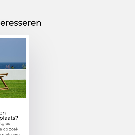
teresseren
een
plaats?
tgras
e op zoek
e plek voor