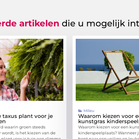
rde artikelen
die u mogelijk in
Milieu
 taxus plant voor je
Waarom kiezen voor 
zen
kunstgras kinderspeel
ld waarin groen steeds
Waarom kiezen voor een kuns
 wordt, is het kiezen van de
kinderspeelplaats? Wanneer j
s plant voor je tuin een slimme
bent naar een veilige en leuk