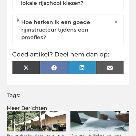
lokale rijschool kiezen?
Hoe herken ik een goede
▼
rijinstructeur tijdens een
proefles?
Goed artikel? Deel hem dan op:
X
Facebook
LinkedIn
Email
(Twitter)
Tags:
Meer Berichten
Een professionele buitenruimte
Wanneer de Belastingdienst