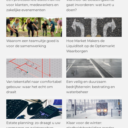
voor klanten, medewerkers en
gaat invorderen: wat kunt u
zakelijke evenementen
doen?
Waarom een teamuitje goed is
Hoe Market Makers de
voor de samenwerking
Liquiditeit op de Optiemarkt
Waarborgen
Van tekentafel naar comfortabel
Een veilig en duurzaam
gebouw: waar het echt om
bedrijfsterrein: bestrating en
draait
waterbeheer
Estate planning: zo draagt u uw
Klaar voor de winter:
vermogen en nalatenschap
gladheidsbestrijding zonder