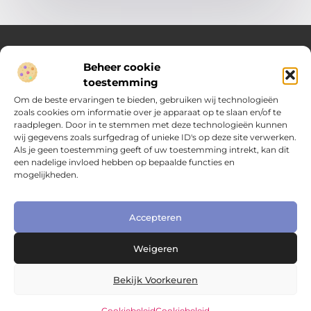
Beheer cookie
Over Compleet Zakelijk
toestemming
Praktische inzichten voor slimme beslissingen
Om de beste ervaringen te bieden, gebruiken wij technologieën
zoals cookies om informatie over je apparaat op te slaan en/of te
Laat je inspireren door diverse artikelen vol toepasbare tips,
raadplegen. Door in te stemmen met deze technologieën kunnen
heldere inzichten en frisse perspectieven. Alles wat je nodig
wij gegevens zoals surfgedrag of unieke ID's op deze site verwerken.
hebt om met vertrouwen en overzicht keuzes te maken in het
Als je geen toestemming geeft of uw toestemming intrekt, kan dit
dagelijks leven en werk.
een nadelige invloed hebben op bepaalde functies en
mogelijkheden.
Main Links
Nederlandse linkbuilding: hoe je jouw website naar het volgende niveau tilt
Extra geld verdienen: slimme manieren om jouw inkomen te vergroten
Online zichtbaarheid bedrijf vergroten: praktische gids voor kleine ondernemers
Accepteren
Bericht categorie
Weigeren
Bekijk Voorkeuren
Cookiebeleid
Cookiebeleid