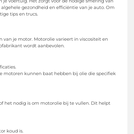
n je voertuig. Het zorgt voor de nodige smering van
algehele gezondheid en efficiëntie van je auto. Om
tige tips en trucs.
 van je motor. Motorolie varieert in viscositeit en
utofabrikant wordt aanbevolen.
icaties.
 motoren kunnen baat hebben bij olie die specifiek
f het nodig is om motorolie bij te vullen. Dit helpt
or koud is.