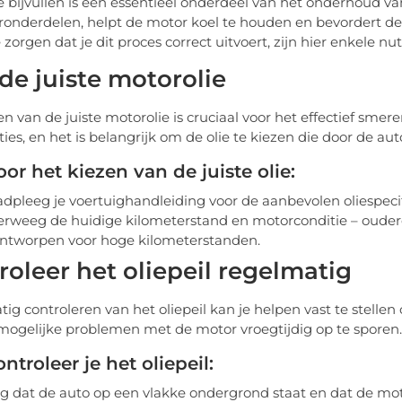
e bijvullen is een essentieel onderdeel van het onderhoud va
onderdelen, helpt de motor koel te houden en bevordert de 
 zorgen dat je dit proces correct uitvoert, zijn hier enkele nut
 de juiste motorolie
n van de juiste motorolie is cruciaal voor het effectief smeren
aties, en het is belangrijk om de olie te kiezen die door de a
oor het kiezen van de juiste olie:
dpleeg je voertuighandleiding voor de aanbevolen oliespecif
rweeg de huidige kilometerstand en motorconditie – oudere
ontworpen voor hoge kilometerstanden.
roleer het oliepeil regelmatig
g controleren van het oliepeil kan je helpen vast te stellen o
ogelijke problemen met de motor vroegtijdig op te sporen.
ntroleer je het oliepeil:
g dat de auto op een vlakke ondergrond staat en dat de mot