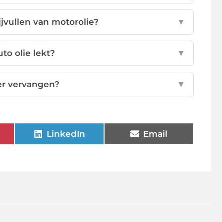
ijvullen van motorolie?
▼
to olie lekt?
▼
ter vervangen?
▼
LinkedIn
Email