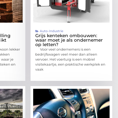
Auto-Industrie
lling
Grijs kenteken ombouwen:
ikt
waar moet je als ondernemer
op letten?
gewoon lekker
Voor veel ondernemers is een
pakken
bedrijfswagen veel meer dan alleen
 waar je
vervoer. Het voertuig is een mobiel
steken en
visitekaartje, een praktische werkplek en
vaak