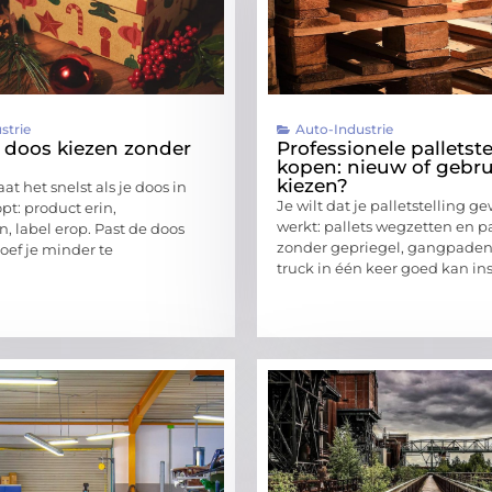
strie
Auto-Industrie
e doos kiezen zonder
Professionele palletste
kopen: nieuw of gebru
kiezen?
t het snelst als je doos in
Je wilt dat je palletstelling 
pt: product erin,
werkt: pallets wegzetten en 
, label erop. Past de doos
zonder gepriegel, gangpaden
oef je minder te
truck in één keer goed kan in