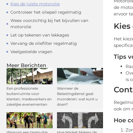
Motoroli
Kies de juiste motorolie
de motor
Controleer het oliepeil regelmatig
ervoor te
Wees voorzichtig bij het bijvullen van
Kies
motorolie
Let op tekenen van lekkages
Het kieze
Vervang de oliefilter regelmatig
specific
Veelgestelde vragen
Tips v
Meer Berichten
Raa
Ove
is 
Cont
Een professionele
Wanneer de
buitenruimte voor
Belastingdienst gaat
klanten, medewerkers en
invorderen: wat kunt u
Regelmati
zakelijke evenementen
doen?
ook om m
Hoe co
Zor
Waarom een teamuitje
Hoe Market Makers de