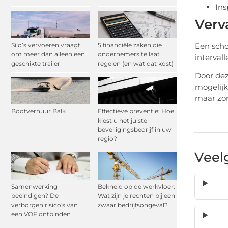
Ins
Verv
Een scho
Silo’s vervoeren vraagt
5 financiële zaken die
om meer dan alleen een
ondernemers te laat
intervall
geschikte trailer
regelen (en wat dat kost)
Door deze
mogelijk
maar zorg
Bootverhuur Balk
Effectieve preventie: Hoe
kiest u het juiste
beveiligingsbedrijf in uw
regio?
Veel
Samenwerking
Bekneld op de werkvloer:
beëindigen? De
Wat zijn je rechten bij een
verborgen risico's van
zwaar bedrijfsongeval?
een VOF ontbinden