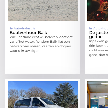
Auto-Industrie
Auto-Indu
Bootverhuur Balk
De juist
gedoe
Wie Friesland echt wil beleven, doet dat
Inpakken gaa
vanaf het water. Rondom Balk ligt een
één keer klo
netwerk van meren, vaarten en dorpen
dichtvouwen
waar u in uw eigen
goed, dan h