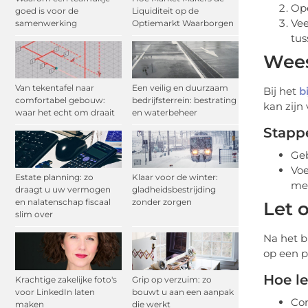
Ope
goed is voor de
Liquiditeit op de
Vee
samenwerking
Optiemarkt Waarborgen
tus
Wees
Van tekentafel naar
Een veilig en duurzaam
Bij het
b
comfortabel gebouw:
bedrijfsterrein: bestrating
kan zijn 
waar het echt om draait
en waterbeheer
Stappe
Geb
Voe
Estate planning: zo
Klaar voor de winter:
mee
draagt u uw vermogen
gladheidsbestrijding
en nalatenschap fiscaal
zonder zorgen
Let 
slim over
Na het b
op een p
Hoe le
Krachtige zakelijke foto's
Grip op verzuim: zo
voor LinkedIn laten
bouwt u aan een aanpak
Con
maken
die werkt