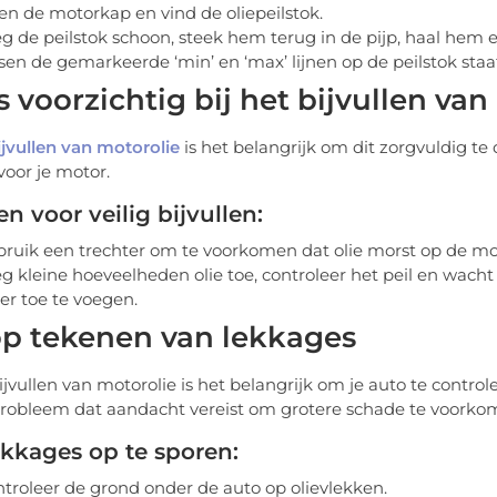
n de motorkap en vind de oliepeilstok.
g de peilstok schoon, steek hem terug in de pijp, haal hem eru
sen de gemarkeerde ‘min’ en ‘max’ lijnen op de peilstok staa
 voorzichtig bij het bijvullen van
ijvullen van motorolie
is het belangrijk om dit zorgvuldig t
voor je motor.
n voor veilig bijvullen:
ruik een trechter om te voorkomen dat olie morst op de mo
g kleine hoeveelheden olie toe, controleer het peil en wacht 
r toe te voegen.
op tekenen van lekkages
ijvullen van motorolie is het belangrijk om je auto te contr
robleem dat aandacht vereist om grotere schade te voorko
kkages op te sporen:
troleer de grond onder de auto op olievlekken.