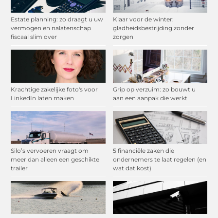
Estate planning: zo draagt u uw
Klaar voor de winter:
vermogen en nalatenschap
gladheidsbestrijding zonder
fiscaal slim over
zorgen
Krachtige zakelijke foto's voor
Grip op verzuim: zo bouwt u
LinkedIn laten maken
aan een aanpak die werkt
Silo’s vervoeren vraagt om
5 financiële zaken die
meer dan alleen een geschikte
ondernemers te laat regelen (en
trailer
wat dat kost)