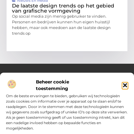
Nieuws En Media
De laatste design trends op het gebied
van grafische vormgeving
Op social media zijn menig gebruiker te vinden.
Personen en bedrijven kunnen hun eigen huisstijl
hebben, maar ook meedoen aan de laatste design
trends op
Beheer cookie
Over Compleet Zakelijk
toestemming
Praktische inzichten voor slimme beslissingen
Om de beste ervaringen te bieden, gebruiken wij technologieën
zoals cookies om informatie over je apparaat op te slaan en/of te
Laat je inspireren door diverse artikelen vol toepasbare tips,
raadplegen. Door in te stemmen met deze technologieën kunnen
heldere inzichten en frisse perspectieven. Alles wat je nodig
wij gegevens zoals surfgedrag of unieke ID's op deze site verwerken.
hebt om met vertrouwen en overzicht keuzes te maken in het
Als je geen toestemming geeft of uw toestemming intrekt, kan dit
dagelijks leven en werk.
een nadelige invloed hebben op bepaalde functies en
mogelijkheden.
Main Links