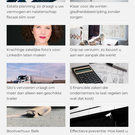
Estate planning: zo draagt u uw
Klaar voor de winter:
vermogen en nalatenschap
gladheidsbestrijding zonder
fiscaal slim over
zorgen
Krachtige zakelijke foto's voor
Grip op verzuim: zo bouwt u
LinkedIn laten maken
aan een aanpak die werkt
Silo’s vervoeren vraagt om
5 financiële zaken die
meer dan alleen een geschikte
ondernemers te laat regelen (en
trailer
wat dat kost)
Bootverhuur Balk
Effectieve preventie: Hoe kiest u