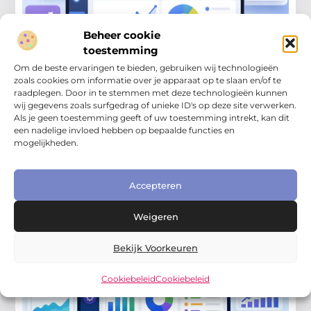
Beheer cookie
toestemming
Om de beste ervaringen te bieden, gebruiken wij technologieën
zoals cookies om informatie over je apparaat op te slaan en/of te
raadplegen. Door in te stemmen met deze technologieën kunnen
Online Zichtbaarheid Bedrijf
wij gegevens zoals surfgedrag of unieke ID's op deze site verwerken.
Google Search Console gebruiken voor je
Als je geen toestemming geeft of uw toestemming intrekt, kan dit
bedrijfswebsite
een nadelige invloed hebben op bepaalde functies en
Google Search Console gebruiken is een slimme stap
mogelijkheden.
als je wilt weten hoe je website presteert in Google. Voor
ondernemers die werken aan online zichtbaarheid
Accepteren
Weigeren
Bekijk Voorkeuren
Cookiebeleid
Cookiebeleid