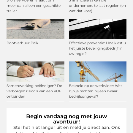
Silo’s vervoeren vraagt om
5 financiële zaken die
meer dan alleen een geschikte
ondernemers te laat regelen (en
trailer
wat dat kost)
Bootverhuur Balk
Effectieve preventie: Hoe kiest u
het juiste beveiligingsbedrijf in
uw regio?
Samenwerking beëindigen? De
Bekneld op de werkvloer: Wat
verborgen risico's van een VOF
zijn je rechten bij een zwaar
ontbinden
bedrijfsongeval?
Begin vandaag nog met jouw
avontuur!
Stel het niet langer uit en meld je direct aan. Ons