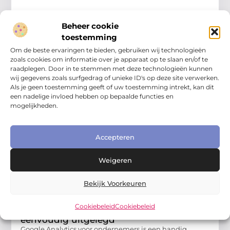
Online Zichtbaarheid Bedrijf
Website bezoekers verhogen zonder
Beheer cookie
grote marketingkosten
toestemming
Meer websitebezoekers krijgen is voor veel
Om de beste ervaringen te bieden, gebruiken wij technologieën
ondernemers een belangrijk doel. Je website kan er
zoals cookies om informatie over je apparaat op te slaan en/of te
professioneel uitzien, maar als bijna niemand hem
raadplegen. Door in te stemmen met deze technologieën kunnen
bezoekt, levert hij weinig
wij gegevens zoals surfgedrag of unieke ID's op deze site verwerken.
Als je geen toestemming geeft of uw toestemming intrekt, kan dit
een nadelige invloed hebben op bepaalde functies en
mogelijkheden.
Accepteren
Weigeren
Bekijk Voorkeuren
Online Zichtbaarheid Bedrijf
Cookiebeleid
Cookiebeleid
Google Analytics voor ondernemers
eenvoudig uitgelegd
Google Analytics voor ondernemers is een handig