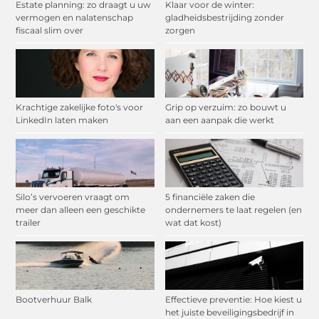
Estate planning: zo draagt u uw
Klaar voor de winter:
vermogen en nalatenschap
gladheidsbestrijding zonder
fiscaal slim over
zorgen
Krachtige zakelijke foto's voor
Grip op verzuim: zo bouwt u
LinkedIn laten maken
aan een aanpak die werkt
Silo’s vervoeren vraagt om
5 financiële zaken die
meer dan alleen een geschikte
ondernemers te laat regelen (en
trailer
wat dat kost)
Bootverhuur Balk
Effectieve preventie: Hoe kiest u
het juiste beveiligingsbedrijf in