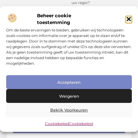
uw regio?
Beheer cookie
toestemming
Om de beste ervaringen te bieden, gebruiken wij technologieën
zoals cookies om informatie over je apparaat op te slaan en/of te
Samenwerking beëindigen? De
Bekneld op de werkvloer: Wat
raadplegen. Door in te stemmen met deze technologieën kunnen
verborgen risico's van een VOF
zijn je rechten bij een zwaar
wij gegevens zoals surfgedrag of unieke ID's op deze site verwerken.
ontbinden
bedrijfsongeval?
Als je geen toestemming geeft of uw toestemming intrekt, kan dit
een nadelige invloed hebben op bepaalde functies en
mogelijkheden.
Begin vandaag nog met jouw
avontuur!
Stel het niet langer uit en meld je direct aan. Ons
Accepteren
platform biedt de perfecte gelegenheid om jouw
mening te uiten en jouw blog met een breder
Weigeren
publiek te delen. Druk op de knop ‘Registreren’
en zet de eerste stap richting meer zichtbaarheid
Bekijk Voorkeuren
en ontwikkeling.
Cookiebeleid
Cookiebeleid
Registreer u vandaag nog