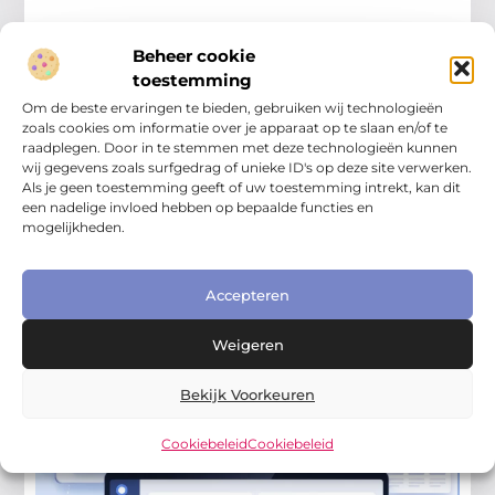
Beheer cookie
toestemming
Om de beste ervaringen te bieden, gebruiken wij technologieën
zoals cookies om informatie over je apparaat op te slaan en/of te
raadplegen. Door in te stemmen met deze technologieën kunnen
wij gegevens zoals surfgedrag of unieke ID's op deze site verwerken.
Als je geen toestemming geeft of uw toestemming intrekt, kan dit
een nadelige invloed hebben op bepaalde functies en
mogelijkheden.
Online Zichtbaarheid Bedrijf
Google Analytics voor ondernemers
eenvoudig uitgelegd
Accepteren
Google Analytics voor ondernemers is een handig
hulpmiddel om te begrijpen wat bezoekers op je
Weigeren
website doen. Als je werkt aan online zichtbaarheid
bedrijf, wil
Bekijk Voorkeuren
Cookiebeleid
Cookiebeleid