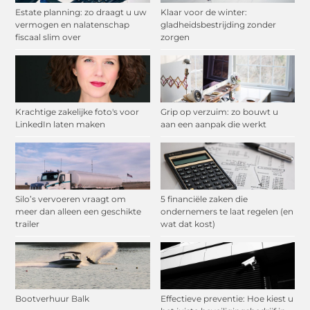
Estate planning: zo draagt u uw
Klaar voor de winter:
vermogen en nalatenschap
gladheidsbestrijding zonder
fiscaal slim over
zorgen
Krachtige zakelijke foto's voor
Grip op verzuim: zo bouwt u
LinkedIn laten maken
aan een aanpak die werkt
Silo’s vervoeren vraagt om
5 financiële zaken die
meer dan alleen een geschikte
ondernemers te laat regelen (en
trailer
wat dat kost)
Bootverhuur Balk
Effectieve preventie: Hoe kiest u