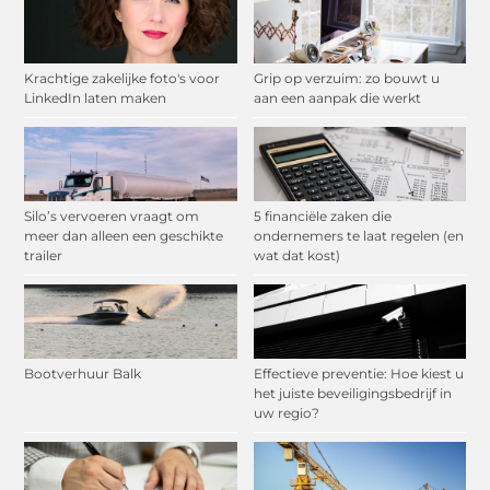
Krachtige zakelijke foto's voor
Grip op verzuim: zo bouwt u
LinkedIn laten maken
aan een aanpak die werkt
Silo’s vervoeren vraagt om
5 financiële zaken die
meer dan alleen een geschikte
ondernemers te laat regelen (en
trailer
wat dat kost)
Bootverhuur Balk
Effectieve preventie: Hoe kiest u
het juiste beveiligingsbedrijf in
uw regio?