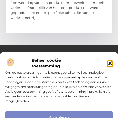
Een werkdag van een productiemedewerker kan sterk
variëren afhankelijk van het soort product dat wordt
geproduceerd en de specifieke taken die aan de
werknemer zijn
Beheer cookie
Over Compleet Zakelijk
toestemming
Praktische inzichten voor slimme beslissingen
Om de beste ervaringen te bieden, gebruiken wij technologieën
zoals cookies om informatie over je apparaat op te slaan en/of te
Laat je inspireren door diverse artikelen vol toepasbare tips,
raadplegen. Door in te stemmen met deze technologieën kunnen
heldere inzichten en frisse perspectieven. Alles wat je nodig
wij gegevens zoals surfgedrag of unieke ID's op deze site verwerken.
hebt om met vertrouwen en overzicht keuzes te maken in het
Als je geen toestemming geeft of uw toestemming intrekt, kan dit
dagelijks leven en werk.
een nadelige invloed hebben op bepaalde functies en
mogelijkheden.
Main Links
Nederlandse linkbuilding: hoe je jouw website naar het volgende niveau tilt
Extra geld verdienen: slimme manieren om jouw inkomen te vergroten
Online zichtbaarheid bedrijf vergroten: praktische gids voor kleine ondernemers
Accepteren