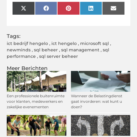
X
Facebook
Pinterest
LinkedIn
Email
(Twitter)
Tags:
ict bedrijf hengelo
,
ict hengelo
,
microsoft sql
,
newminds
,
sql beheer
,
sql management
,
sql
performance
,
sql server beheer
Meer Berichten
Een professionele buitenruimte
Wanneer de Belastingdienst
voor klanten, medewerkers en
gaat invorderen: wat kunt u
zakelijke evenementen
doen?