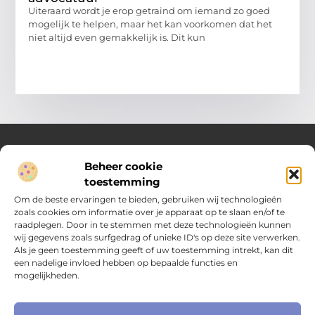
Uiteraard wordt je erop getraind om iemand zo goed
mogelijk te helpen, maar het kan voorkomen dat het
niet altijd even gemakkelijk is. Dit kun
Beheer cookie
Over Compleet Zakelijk
toestemming
Praktische inzichten voor slimme beslissingen
Om de beste ervaringen te bieden, gebruiken wij technologieën
zoals cookies om informatie over je apparaat op te slaan en/of te
Laat je inspireren door diverse artikelen vol toepasbare tips,
raadplegen. Door in te stemmen met deze technologieën kunnen
heldere inzichten en frisse perspectieven. Alles wat je nodig
wij gegevens zoals surfgedrag of unieke ID's op deze site verwerken.
hebt om met vertrouwen en overzicht keuzes te maken in het
Als je geen toestemming geeft of uw toestemming intrekt, kan dit
dagelijks leven en werk.
een nadelige invloed hebben op bepaalde functies en
mogelijkheden.
Main Links
Nederlandse linkbuilding: hoe je jouw website naar het volgende niveau tilt
Extra geld verdienen: slimme manieren om jouw inkomen te vergroten
Online zichtbaarheid bedrijf vergroten: praktische gids voor kleine ondernemers