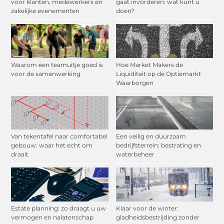
voor klanten, medewerkers en
gaat invorderen: wat kunt u
zakelijke evenementen
doen?
Waarom een teamuitje goed is
Hoe Market Makers de
voor de samenwerking
Liquiditeit op de Optiemarkt
Waarborgen
Van tekentafel naar comfortabel
Een veilig en duurzaam
gebouw: waar het echt om
bedrijfsterrein: bestrating en
draait
waterbeheer
Estate planning: zo draagt u uw
Klaar voor de winter:
vermogen en nalatenschap
gladheidsbestrijding zonder