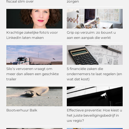
fiscaal slim over
zorgen
Krachtige zakelijke foto's voor
Grip op verzuim: zo bouwt u
LinkedIn laten maken
aan een aanpak die werkt
Silo’s vervoeren vraagt om
5 financiële zaken die
meer dan alleen een geschikte
ondernemers te laat regelen (en
trailer
wat dat kost)
Bootverhuur Balk
Effectieve preventie: Hoe kiest u
het juiste beveiligingsbedrijf in
uw regio?