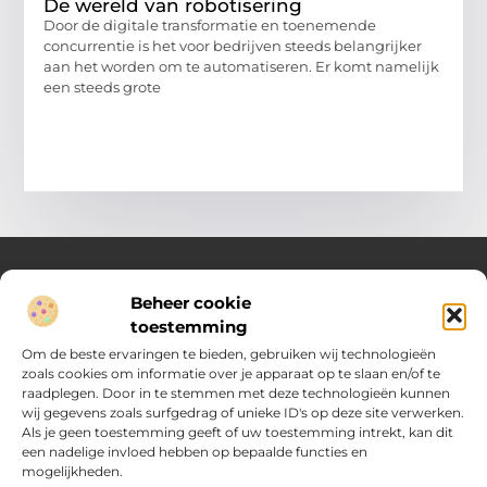
De wereld van robotisering
Door de digitale transformatie en toenemende
concurrentie is het voor bedrijven steeds belangrijker
aan het worden om te automatiseren. Er komt namelijk
een steeds grote
Beheer cookie
Over Compleet Zakelijk
toestemming
Praktische inzichten voor slimme beslissingen
Om de beste ervaringen te bieden, gebruiken wij technologieën
zoals cookies om informatie over je apparaat op te slaan en/of te
Laat je inspireren door diverse artikelen vol toepasbare tips,
raadplegen. Door in te stemmen met deze technologieën kunnen
heldere inzichten en frisse perspectieven. Alles wat je nodig
wij gegevens zoals surfgedrag of unieke ID's op deze site verwerken.
hebt om met vertrouwen en overzicht keuzes te maken in het
Als je geen toestemming geeft of uw toestemming intrekt, kan dit
dagelijks leven en werk.
een nadelige invloed hebben op bepaalde functies en
mogelijkheden.