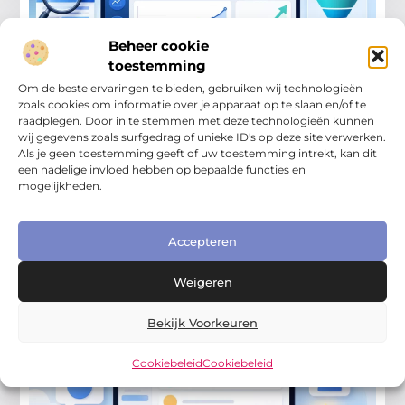
Beheer cookie
toestemming
Om de beste ervaringen te bieden, gebruiken wij technologieën
zoals cookies om informatie over je apparaat op te slaan en/of te
raadplegen. Door in te stemmen met deze technologieën kunnen
wij gegevens zoals surfgedrag of unieke ID's op deze site verwerken.
Online Zichtbaarheid Bedrijf
Als je geen toestemming geeft of uw toestemming intrekt, kan dit
Online vindbaarheid meten: welke cijfers
een nadelige invloed hebben op bepaalde functies en
zijn belangrijk?
mogelijkheden.
Online vindbaarheid meten is nodig als je wilt weten of
je bedrijf echt beter zichtbaar wordt. Veel ondernemers
werken aan hun website, Google Bedrijfsprofiel, reviews
Accepteren
Weigeren
Bekijk Voorkeuren
Cookiebeleid
Cookiebeleid