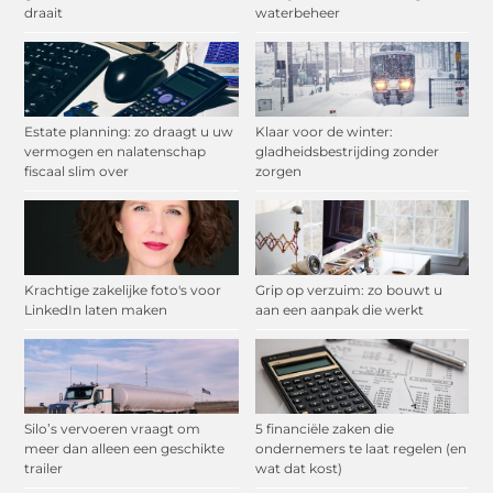
draait
waterbeheer
Estate planning: zo draagt u uw
Klaar voor de winter:
vermogen en nalatenschap
gladheidsbestrijding zonder
fiscaal slim over
zorgen
Krachtige zakelijke foto's voor
Grip op verzuim: zo bouwt u
LinkedIn laten maken
aan een aanpak die werkt
Silo’s vervoeren vraagt om
5 financiële zaken die
meer dan alleen een geschikte
ondernemers te laat regelen (en
trailer
wat dat kost)