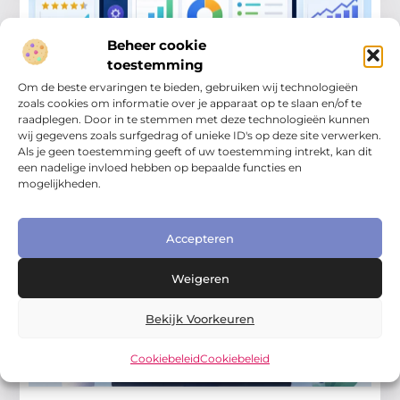
Beheer cookie
toestemming
Om de beste ervaringen te bieden, gebruiken wij technologieën
Online Zichtbaarheid Bedrijf
zoals cookies om informatie over je apparaat op te slaan en/of te
Online vindbaarheid meten: welke cijfers
zijn belangrijk?
raadplegen. Door in te stemmen met deze technologieën kunnen
wij gegevens zoals surfgedrag of unieke ID's op deze site verwerken.
Online vindbaarheid meten is nodig als je wilt weten of
Als je geen toestemming geeft of uw toestemming intrekt, kan dit
je bedrijf echt beter zichtbaar wordt. Veel ondernemers
een nadelige invloed hebben op bepaalde functies en
werken aan hun website, Google Bedrijfsprofiel, reviews
mogelijkheden.
Accepteren
Weigeren
Bekijk Voorkeuren
Cookiebeleid
Cookiebeleid