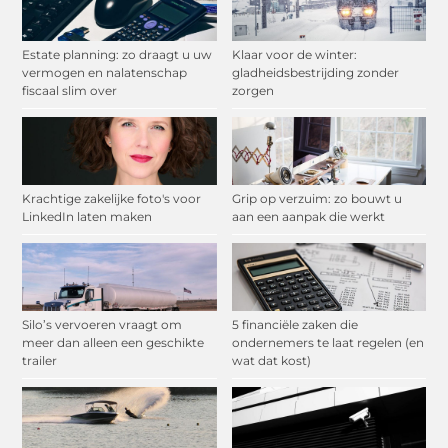
Estate planning: zo draagt u uw
Klaar voor de winter:
vermogen en nalatenschap
gladheidsbestrijding zonder
fiscaal slim over
zorgen
Krachtige zakelijke foto's voor
Grip op verzuim: zo bouwt u
LinkedIn laten maken
aan een aanpak die werkt
Silo’s vervoeren vraagt om
5 financiële zaken die
meer dan alleen een geschikte
ondernemers te laat regelen (en
trailer
wat dat kost)